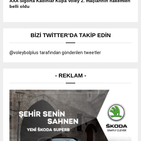
AXA Sigorta Kadınlar Kupa Voley 2. maçlarının hakemleri
belli oldu
BIZI TWITTER’DA TAKIP EDIN
@voleybolplus tarafından gönderilen tweetler
- REKLAM -