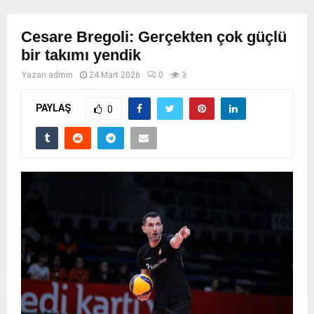
Cesare Bregoli: Gerçekten çok güçlü
bir takımı yendik
Yazan
admin
24 Mart 2026
0
3
PAYLAŞ
0