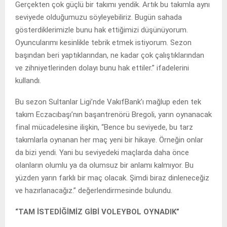
Gerçekten çok güçlü bir takımı yendik. Artık bu takımla aynı
seviyede olduğumuzu söyleyebiliriz. Bugün sahada
gösterdiklerimizle bunu hak ettiğimizi düşünüyorum.
Oyuncularımı kesinlikle tebrik etmek istiyorum. Sezon
başından beri yaptıklarından, ne kadar çok çalıştıklarından
ve zihniyetlerinden dolayı bunu hak ettiler.” ifadelerini
kullandı.
Bu sezon Sultanlar Ligi’nde VakıfBank’ı mağlup eden tek
takım Eczacıbaşı’nın başantrenörü Bregoli, yarın oynanacak
final mücadelesine ilişkin, “Bence bu seviyede, bu tarz
takımlarla oynanan her maç yeni bir hikaye. Örneğin onlar
da bizi yendi. Yani bu seviyedeki maçlarda daha önce
olanların olumlu ya da olumsuz bir anlamı kalmıyor. Bu
yüzden yarın farklı bir maç olacak. Şimdi biraz dinleneceğiz
ve hazırlanacağız.” değerlendirmesinde bulundu.
“TAM İSTEDİĞİMİZ GİBİ VOLEYBOL OYNADIK”