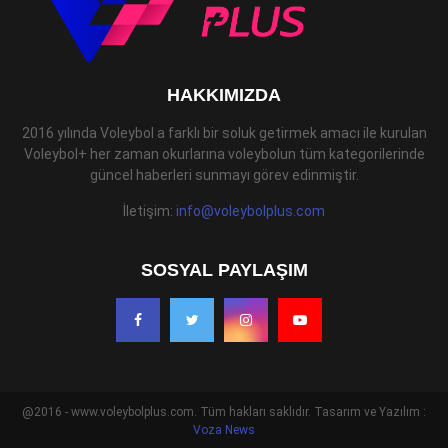
HAKKIMIZDA
2016 yılında Voleybol a farklı bir soluk getirmek amacı ile kurulan
Voleybol+ her zaman okurlarına voleybolun tüm kategorilerinde
güncel haberleri sunmayı görev edinmiştir.
İletişim:
info@voleybolplus.com
SOSYAL PAYLAŞIM
@2016 - www.voleybolplus.com. Tüm hakları saklıdır. Tasarım ve Yazılım :
Voza News