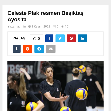
Celeste Plak resmen Beşiktaş
Ayos’ta
Yazan
admin
8 Kasım 2023
0
101
PAYLAŞ
0