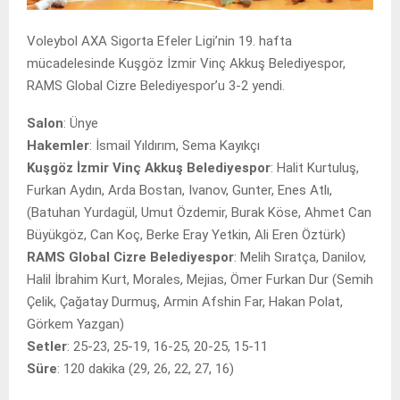
Voleybol AXA Sigorta Efeler Ligi’nin 19. hafta
mücadelesinde Kuşgöz İzmir Vinç Akkuş Belediyespor,
RAMS Global Cizre Belediyespor’u 3-2 yendi.
Salon
: Ünye
Hakemler
: İsmail Yıldırım, Sema Kayıkçı
Kuşgöz İzmir Vinç Akkuş Belediyespor
: Halit Kurtuluş,
Furkan Aydın, Arda Bostan, Ivanov, Gunter, Enes Atlı,
(Batuhan Yurdagül, Umut Özdemir, Burak Köse, Ahmet Can
Büyükgöz, Can Koç, Berke Eray Yetkin, Ali Eren Öztürk)
RAMS Global Cizre Belediyespor
: Melih Sıratça, Danilov,
Halil İbrahim Kurt, Morales, Mejias, Ömer Furkan Dur (Semih
Çelik, Çağatay Durmuş, Armin Afshin Far, Hakan Polat,
Görkem Yazgan)
Setler
: 25-23, 25-19, 16-25, 20-25, 15-11
Süre
: 120 dakika (29, 26, 22, 27, 16)