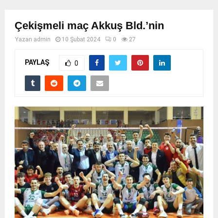
Çekişmeli maç Akkuş Bld.’nin
Yazan
admin
10 Şubat 2024
0
27
PAYLAŞ
0