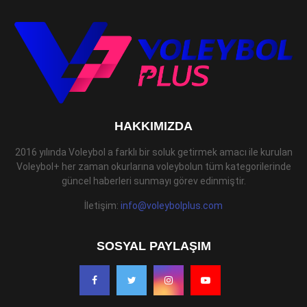
HAKKIMIZDA
2016 yılında Voleybol a farklı bir soluk getirmek amacı ile kurulan
Voleybol+ her zaman okurlarına voleybolun tüm kategorilerinde
güncel haberleri sunmayı görev edinmiştir.
İletişim:
info@voleybolplus.com
SOSYAL PAYLAŞIM