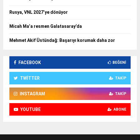
Rusya, VNL 2027’ye dönüyor
Micah Ma’a resmen Galatasaray’da
Mehmet Akif Üstündağ: Başarıyı korumak daha zor
FACEBOOK
BEĞENI
TWITTER
TAKIP
INSTAGRAM
TAKIP
YOUTUBE
ABONE