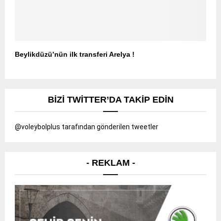
Beylikdüzü’nün ilk transferi Arelya !
BIZI TWITTER’DA TAKIP EDIN
@voleybolplus tarafından gönderilen tweetler
- REKLAM -