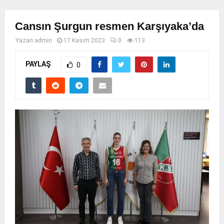
Cansın Şurgun resmen Karşıyaka’da
Yazan
admin
17 Kasım 2023
0
113
PAYLAŞ
0