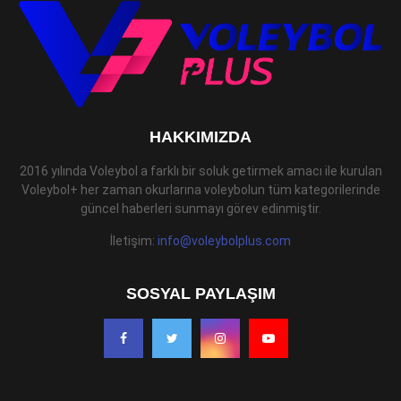
HAKKIMIZDA
2016 yılında Voleybol a farklı bir soluk getirmek amacı ile kurulan
Voleybol+ her zaman okurlarına voleybolun tüm kategorilerinde
güncel haberleri sunmayı görev edinmiştir.
İletişim:
info@voleybolplus.com
SOSYAL PAYLAŞIM