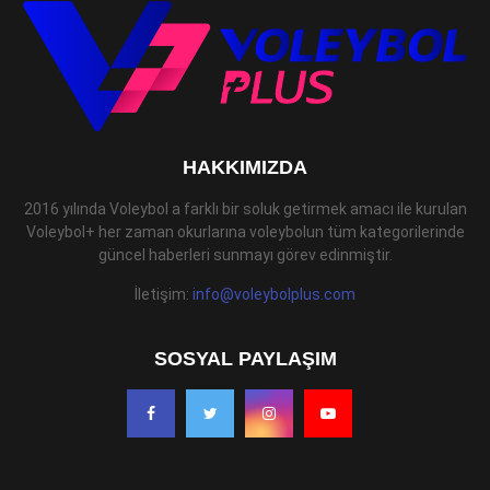
HAKKIMIZDA
2016 yılında Voleybol a farklı bir soluk getirmek amacı ile kurulan
Voleybol+ her zaman okurlarına voleybolun tüm kategorilerinde
güncel haberleri sunmayı görev edinmiştir.
İletişim:
info@voleybolplus.com
SOSYAL PAYLAŞIM