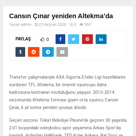
Cansın Çınar yeniden Altekma’da
Yazan
admin
22 Haziran 2020
0
350
PAYLAŞ
0
Transfer çalışmalarıyla AXA Sigorta Efeler Ligi hazırlıklarını
sürdüren TFL Altekma, bir önemli oyuncuyu daha
kadrosuna katmanın mutluluğunu yaşıyor. 2013-2014
sezonunda Altekma forması giyen orta oyuncu Cansın
Çınar, 6 yıl sonra yeniden yuvaya döndü.
Geçen sezonu Tokat Belediye Plevne’de geçiren 30 yaşında
2.01 boyundaki voleybolcu spor yaşamına Arkas Spor’da
başladı. Ardından Halkbank, TED Kolej Ankara, Bal Spor ve