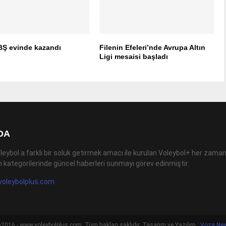
BŞ evinde kazandı
Filenin Efeleri’nde Avrupa Altın
Ligi mesaisi başladı
DA
leybol a farklı bir soluk getirmek amacı ile kurulan Voleybol+ her zaman
 kategorilerinde güncel haberleri sunmayı görev edinmiştir.
voleybolplus.com
2016 - www.voleybolplus.com. Tüm hakları saklıdır. Tasarım ve Yazılım :
Voza Ne