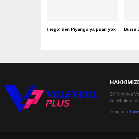
İnegöl’den Piyango’ya puan yok
Bursa 
HAKKIMIZ
2016 yılında Vo
voleybolun tüm
İletişim:
info@
@