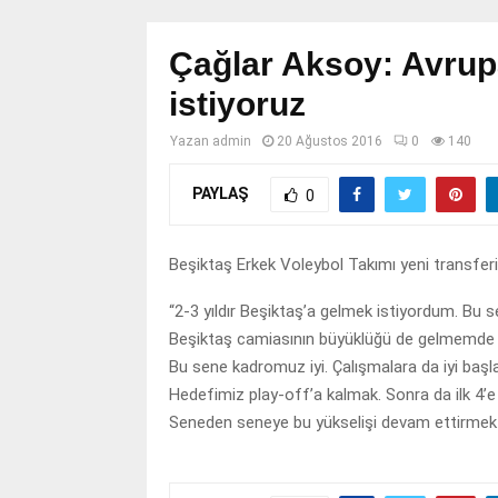
Çağlar Aksoy: Avrup
istiyoruz
Yazan
admin
20 Ağustos 2016
0
140
PAYLAŞ
0
Beşiktaş Erkek Voleybol Takımı yeni transfer
“2-3 yıldır Beşiktaş’a gelmek istiyordum. Bu
Beşiktaş camiasının büyüklüğü de gelmemde e
Bu sene kadromuz iyi. Çalışmalara da iyi başlad
Hedefimiz play-off’a kalmak. Sonra da ilk 4’
Seneden seneye bu yükselişi devam ettirmek is