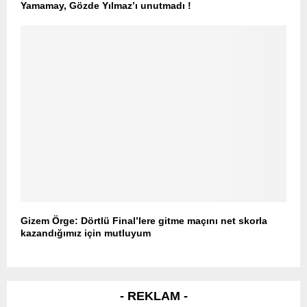
Yamamay, Gözde Yılmaz’ı unutmadı !
Gizem Örge: Dörtlü Final’lere gitme maçını net skorla
kazandığımız için mutluyum
- REKLAM -