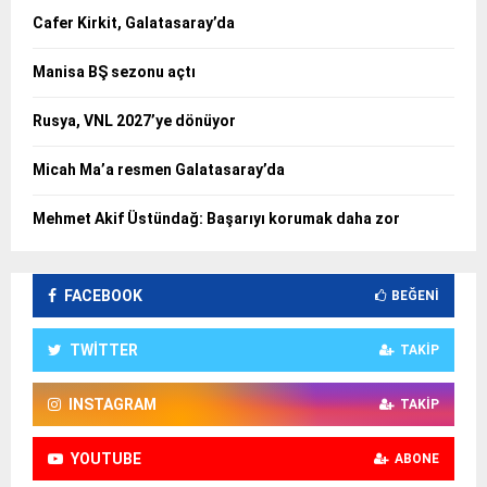
Cafer Kirkit, Galatasaray’da
Manisa BŞ sezonu açtı
Rusya, VNL 2027’ye dönüyor
Micah Ma’a resmen Galatasaray’da
Mehmet Akif Üstündağ: Başarıyı korumak daha zor
FACEBOOK
BEĞENI
TWITTER
TAKIP
INSTAGRAM
TAKIP
YOUTUBE
ABONE