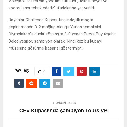
Voleybol Takımı’nın yönetim kurulunu, teknik heyet ve
sporcularını tebrik ederiz” ifadelerine yer verildi.
Bayanlar Challenge Kupası finalinde, ilk maçta
deplasmanda 3-2 mağlup olduğu Yunan temsilcisi
Olympiakos’u dünkü rövanşta 3-0 yenen Bursa Büyükşehir
Belediyespor, şampiyon olarak, ikinci kez bu kupayı
müzesine götürme başarısı göstermişti.
PAYLAŞ
0
ÖNCEKI HABER
CEV Kupası’nda şampiyon Tours VB