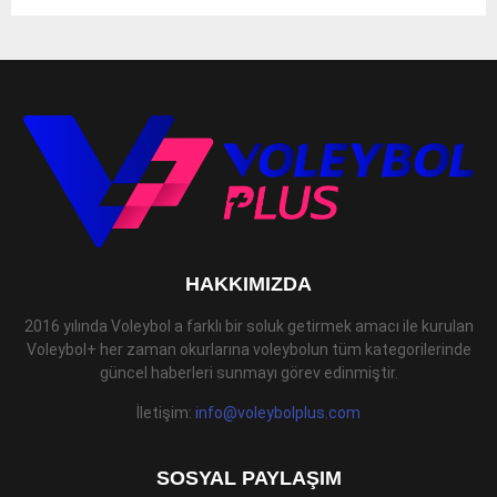
HAKKIMIZDA
2016 yılında Voleybol a farklı bir soluk getirmek amacı ile kurulan
Voleybol+ her zaman okurlarına voleybolun tüm kategorilerinde
güncel haberleri sunmayı görev edinmiştir.
İletişim:
info@voleybolplus.com
SOSYAL PAYLAŞIM