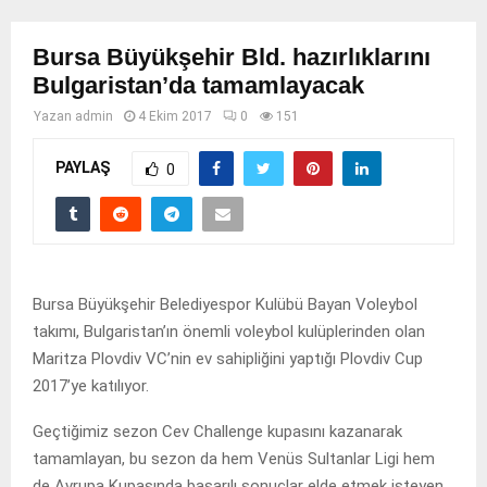
Bursa Büyükşehir Bld. hazırlıklarını
Bulgaristan’da tamamlayacak
Yazan
admin
4 Ekim 2017
0
151
PAYLAŞ
0
Bursa Büyükşehir Belediyespor Kulübü Bayan Voleybol
takımı, Bulgaristan’ın önemli voleybol kulüplerinden olan
Maritza Plovdiv VC’nin ev sahipliğini yaptığı Plovdiv Cup
2017’ye katılıyor.
Geçtiğimiz sezon Cev Challenge kupasını kazanarak
tamamlayan, bu sezon da hem Venüs Sultanlar Ligi hem
de Avrupa Kupasında başarılı sonuçlar elde etmek isteyen