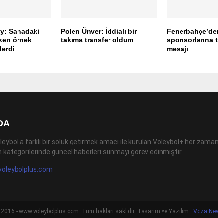
y: Sahadaki
Polen Ünver: İddialı bir
Fenerbahçe’de
kken örnek
takıma transfer oldum
sponsorlarına 
lerdi
mesajı
DA
leybol a farklı bir soluk getirmek amacı ile kurulan Voleybol+ her zaman
 kategorilerinde güncel haberleri sunmayı görev edinmiştir.
voleybolplus.com
2016 - www.voleybolplus.com. Tüm hakları saklıdır. Tasarım ve Yazılım :
Voza Ne