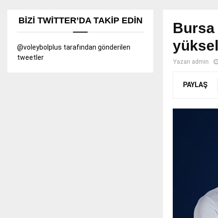
BIZI TWITTER’DA TAKIP EDIN
Bursa 
yüksel
@voleybolplus tarafından gönderilen
tweetler
Yazan
admin
PAYLAŞ