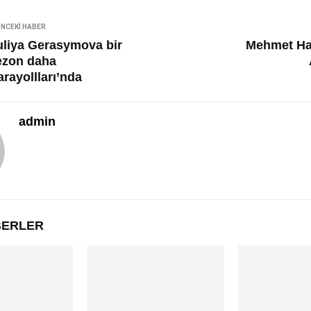
NCEKI HABER
uliya Gerasymova bir
Mehmet Ha
ezon daha
rayollları’nda
admin
ABERLER