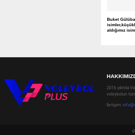
Buket Gülüba
isimler,küçü
aldığımız isim
HAKKIMIZ
2016 yılında Vo
voleybolun tüm
İletişim:
info@
@