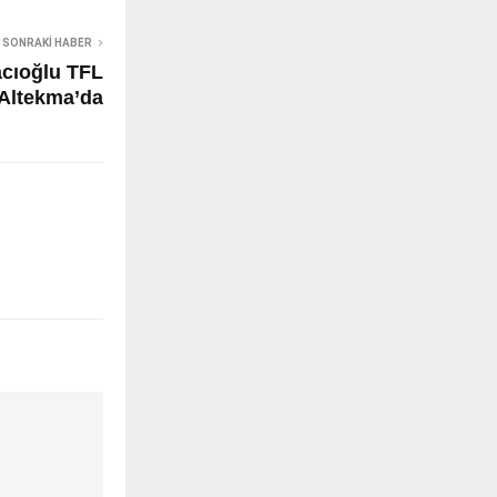
SONRAKI HABER
cıoğlu TFL
Altekma’da