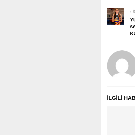
Ö
Y
s
Ka
İLGILI H