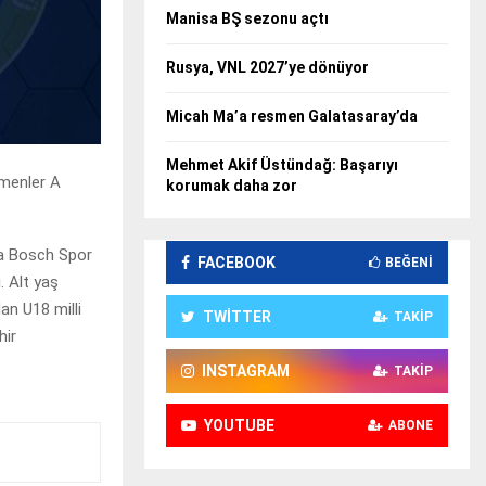
Manisa BŞ sezonu açtı
Rusya, VNL 2027’ye dönüyor
Micah Ma’a resmen Galatasaray’da
Mehmet Akif Üstündağ: Başarıyı
lmenler A
korumak daha zor
da Bosch Spor
FACEBOOK
BEĞENI
. Alt yaş
an U18 milli
TWITTER
TAKIP
hir
INSTAGRAM
TAKIP
YOUTUBE
ABONE