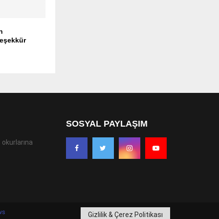
n
teşekkür
SOSYAL PAYLAŞIM
 okurlarına
ws
Gizlilik & Çerez Politikası