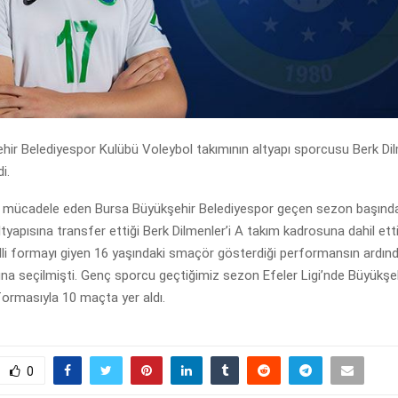
hir Belediyespor Kulübü Voleybol takımının altyapı sporcusu Berk Di
i.
de mücadele eden Bursa Büyükşehir Belediyespor geçen sezon başın
tyapısına transfer ettiği Berk Dilmenler’i A takım kadrosuna dahil etti
lli formayı giyen 16 yaşındaki smaçör gösterdiği performansın ardınd
na seçilmişti. Genç sporcu geçtiğimiz sezon Efeler Ligi’nde Büyükşe
ormasıyla 10 maçta yer aldı.
0