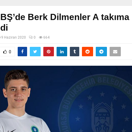
BŞ’de Berk Dilmenler A takıma
di
9 Haziran 2020
0
664
0