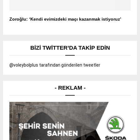
Zoroğlu: ‘Kendi evimizdeki maçı kazanmak istiyoruz’
BIZI TWITTER’DA TAKIP EDIN
@voleybolplus tarafından gönderilen tweetler
- REKLAM -