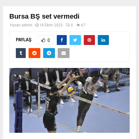
Bursa BŞ set vermedi
Yazan
admin
18 Ekim 2023
0
67
PAYLAŞ
0