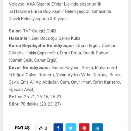
Voleybol AXA Sigorta Efeler Ligi’nde sezonun ilk
haftasında Bursa Büyükşehir Belediyespor, sahasında
Develi Belediyespor’u 3-0 yendi.
Salon
: TVF Cengiz Göllü
Hakemler
: Zeki Bocutçu, Serap Kuka
Bursa Büyükşehir Belediyespor
: Orçun Ergün, Gökhan
Gökgöz, Hakkı Çapkınoğlu, Emre Batur, Daudi, Bahov
(Semih Çelik, Caner Ergül)
Develi Belediyespor
: Kemal Kayhan, Abreu, Muhammet
Ertuğrul, Calvo, Romero, Yasin Aydın (Metin Durmuş, Burak
Çevik, Enis Ali Ay, Abdullah Cam, Onur İrteni, Rıfat Kantarcı,
Egecan Avcıl)
Setler
: 25-21, 25-16, 25-21
Süre
: 78 dakika (28, 23, 27)
PAYLAŞ
0