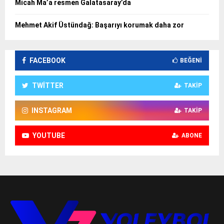
Micah Ma’a resmen Galatasaray’da
Mehmet Akif Üstündağ: Başarıyı korumak daha zor
FACEBOOK
BEĞENI
TWITTER
TAKIP
INSTAGRAM
TAKIP
YOUTUBE
ABONE