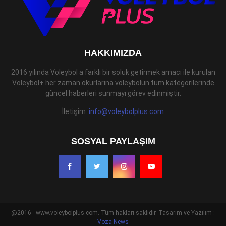
HAKKIMIZDA
2016 yılında Voleybol a farklı bir soluk getirmek amacı ile kurulan
Voleybol+ her zaman okurlarına voleybolun tüm kategorilerinde
güncel haberleri sunmayı görev edinmiştir.
İletişim:
info@voleybolplus.com
SOSYAL PAYLAŞIM
@2016 - www.voleybolplus.com. Tüm hakları saklıdır. Tasarım ve Yazılım :
Voza News