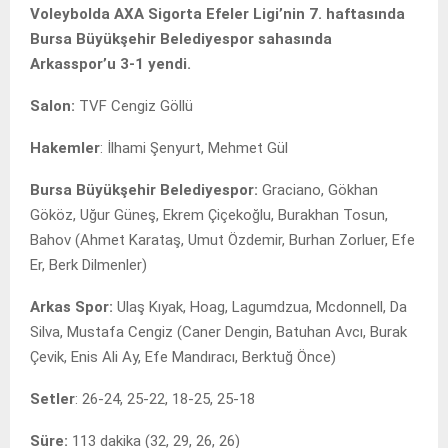
Voleybolda AXA Sigorta Efeler Ligi’nin 7. haftasında
Bursa Büyükşehir Belediyespor sahasında
Arkasspor’u 3-1 yendi.
Salon:
TVF Cengiz Göllü
Hakemler
: İlhami Şenyurt, Mehmet Gül
Bursa Büyükşehir Belediyespor:
Graciano, Gökhan
Gököz, Uğur Güneş, Ekrem Çiçekoğlu, Burakhan Tosun,
Bahov (Ahmet Karataş, Umut Özdemir, Burhan Zorluer, Efe
Er, Berk Dilmenler)
Arkas Spor:
Ulaş Kıyak, Hoag, Lagumdzua, Mcdonnell, Da
Silva, Mustafa Cengiz (Caner Dengin, Batuhan Avcı, Burak
Çevik, Enis Ali Ay, Efe Mandıracı, Berktuğ Önce)
Setler
: 26-24, 25-22, 18-25, 25-18
Süre:
113 dakika (32, 29, 26, 26)