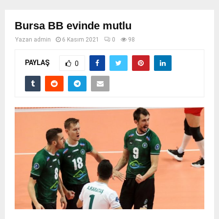
Bursa BB evinde mutlu
Yazan
admin
6 Kasım 2021
0
98
PAYLAŞ
0