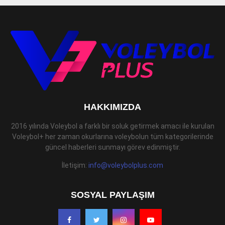
HAKKIMIZDA
2016 yılında Voleybol a farklı bir soluk getirmek amacı ile kurulan
Voleybol+ her zaman okurlarına voleybolun tüm kategorilerinde
güncel haberleri sunmayı görev edinmiştir.
İletişim:
info@voleybolplus.com
SOSYAL PAYLAŞIM