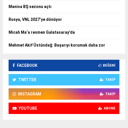
Manisa BŞ sezonu açtı
Rusya, VNL 2027’ye dönüyor
Micah Ma’a resmen Galatasaray’da
Mehmet Akif Üstündağ: Başarıyı korumak daha zor
FACEBOOK
BEĞENI
TWITTER
TAKIP
INSTAGRAM
TAKIP
YOUTUBE
ABONE