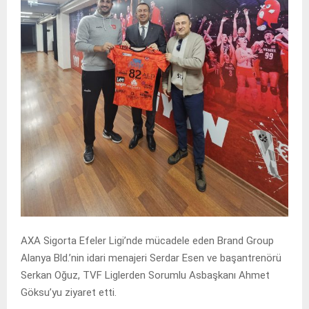
AXA Sigorta Efeler Ligi’nde mücadele eden Brand Group
Alanya Bld.’nin idari menajeri Serdar Esen ve başantrenörü
Serkan Oğuz, TVF Liglerden Sorumlu Asbaşkanı Ahmet
Göksu’yu ziyaret etti.