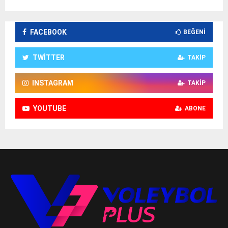
FACEBOOK
BEĞENI
TWITTER
TAKIP
INSTAGRAM
TAKIP
YOUTUBE
ABONE