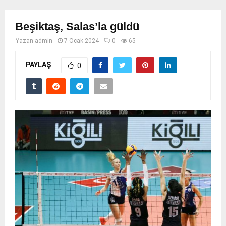
Beşiktaş, Salas’la güldü
Yazan
admin
7 Ocak 2024
0
65
PAYLAŞ
0