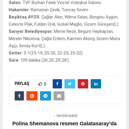
Salon
: TVF Burhan Felek Vestel Voleybol Salonu
Hakemler
: Ramazan Çevik, Tuncay Sevim
Beşiktaş AYOS
: Çağlar Akın, Wilma Salas, Bengisu Aygün,
Celeste Plak, Fulden Ural, Isobel Maglio, Gizem Güreşen(L)
Sarıyer Belediyespor
: Merve Nezir, Begüm Hepkaptan,
Merelin Nikolova, Çağla Erdem, Karmen Aksoy, Gizem Mısra
Aşçı, Simay Kurt(L)
Setler
: 3-1(25-19, 25-20, 22-25, 25-22)
Süre
: 109 dakika (26’,26’,29’,28’)
PAYLAŞ
0
ÖNCEKI HABER
Polina Shemanova resmen Galatasaray’da