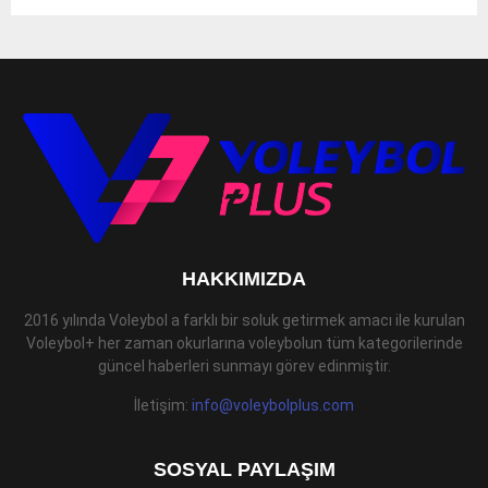
HAKKIMIZDA
2016 yılında Voleybol a farklı bir soluk getirmek amacı ile kurulan
Voleybol+ her zaman okurlarına voleybolun tüm kategorilerinde
güncel haberleri sunmayı görev edinmiştir.
İletişim:
info@voleybolplus.com
SOSYAL PAYLAŞIM