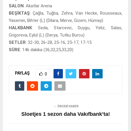
SALON
: Akatlar Arena
BEŞİKTAŞ
: Çağla, Tuğba, Zehra, Van Hecke, Rousseaux,
Yasemin, Bihter (L) (Dilara, Merve, Gizem, Hümay)
HALKBANK
: Seda, Starcevic, Duygu, Yeliz, Salas,
Grigoreva, Eylül (L) (Derya, Tutku Burcu)
SETLER
: 32-30, 26-28, 25-16, 25-17, 17-15
SÜRE
: 146 dakika (36,32,25,33,20)
PAYLAŞ
0
ÖNCEKI HABER
Sloetjes 1 sezon daha Vakıfbank’ta!