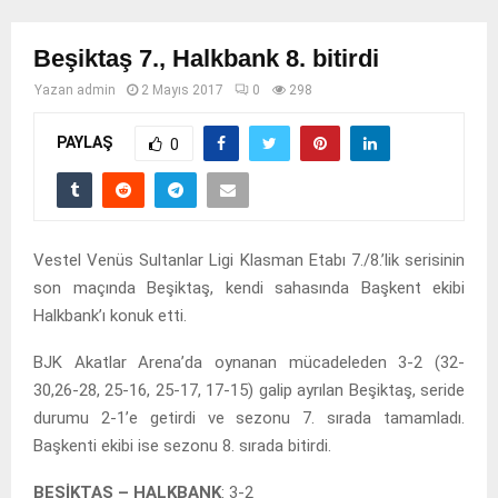
Beşiktaş 7., Halkbank 8. bitirdi
Yazan
admin
2 Mayıs 2017
0
298
PAYLAŞ
0
Vestel Venüs Sultanlar Ligi Klasman Etabı 7./8.’lik serisinin
son maçında Beşiktaş, kendi sahasında Başkent ekibi
Halkbank’ı konuk etti.
BJK Akatlar Arena’da oynanan mücadeleden 3-2 (32-
30,26-28, 25-16, 25-17, 17-15) galip ayrılan Beşiktaş, seride
durumu 2-1’e getirdi ve sezonu 7. sırada tamamladı.
Başkenti ekibi ise sezonu 8. sırada bitirdi.
BEŞİKTAŞ – HALKBANK
: 3-2