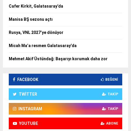
Cafer Kirkit, Galatasaray’da
Manisa BŞ sezonu açtı
Rusya, VNL 2027’ye dönüyor
Micah Ma’a resmen Galatasaray’da
Mehmet Akif Üstündağ: Başarıyı korumak daha zor
FACEBOOK
BEĞENI
TWITTER
TAKIP
INSTAGRAM
TAKIP
YOUTUBE
ABONE