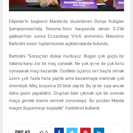
Filipinler’in başkenti Manila’da düzenlenen Dünya Kulüpler
Şampiyonası’nda, Rexona-Sesc karşısında alınan 3-2’lik
galibiyetten sonra Eczacıbaşı VitrA antrenörü Massimo
Barbolini basın toplantısında açıklamalarda bulundu.
Barbolini “Sonuçtan dolayı mutluyuz. Bugün çok güçlü bir
takıma karşı zor bir maç oynadık. Ne çok iyi ne de çok kötü
oynayarak maçı kazandık. Özellikle üçüncü set başta olmak
üzere çok fazla hata yaptık ama kazanmaya inanmak çok
önemliydi. Maç boyunca 20 blok yaptık. Bu iyi bir sayı ancak
daha iyisini yapabiliriz. Gruptan lider çıkmak için bir sonraki
maça gerekli önemi vermek zorundayız. Bu yüzden Manila
maçını düşünmeye başladık” ifadelerini kullandı.
PAYLAŞ
0