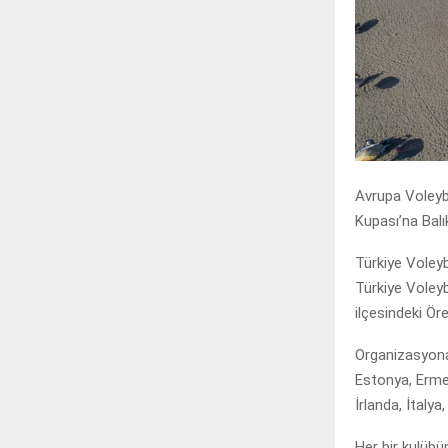
Avrupa Voleyb
Kupası’na Balı
Türkiye Voley
Türkiye Voleyb
ilçesindeki Öre
Organizasyona 
Estonya, Erme
İrlanda, İtaly
Her bir kulübü