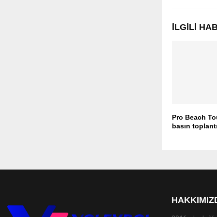
İLGILI H
Pro Beach To
basın toplantı
HAKKIMIZ