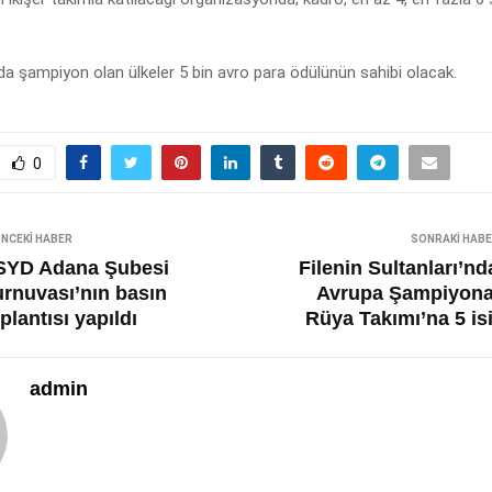
a şampiyon olan ülkeler 5 bin avro para ödülünün sahibi olacak.
0
NCEKI HABER
SONRAKI HAB
SYD Adana Şubesi
Filenin Sultanları’n
urnuvası’nın basın
Avrupa Şampiyona
plantısı yapıldı
Rüya Takımı’na 5 is
admin