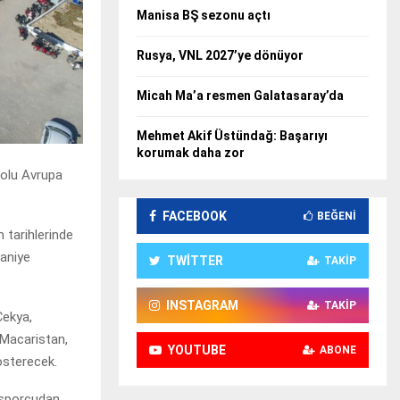
Manisa BŞ sezonu açtı
Rusya, VNL 2027’ye dönüyor
Micah Ma’a resmen Galatasaray’da
Mehmet Akif Üstündağ: Başarıyı
korumak daha zor
bolu Avrupa
FACEBOOK
BEĞENI
 tarihlerinde
haniye
TWITTER
TAKIP
INSTAGRAM
TAKIP
Çekya,
 Macaristan,
YOUTUBE
ABONE
österecek.
6 sporcudan