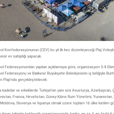
ol Konfederasyonunun (CEV) bu yıl ilk kez düzenleyeceği Plaj Voley
kesir ev sahipliği yapacak.
bol Federasyonundan yapılan açıklamaya göre, organizasyon 5-8 Ekim
ol Federasyonu ve Balıkesir Büyükşehir Belediyesinin iş birliğiyle Bur
n Plajı’nda gerçekleştirilecek.
kadınlar ve erkeklerde Türkiye’nin yanı sıra Avusturya, Azerbaycan, 
nistan, Fransa, Hırvatistan, Güney Kıbrıs Rum Yönetimi, Yunanistan,
a, Moldova, Slovenya ve İspanya olmak üzere toplam 16 ülke katılım g
n ikişer takımla katılacağı organizasyonda; kadro, en az 4, en fazla 