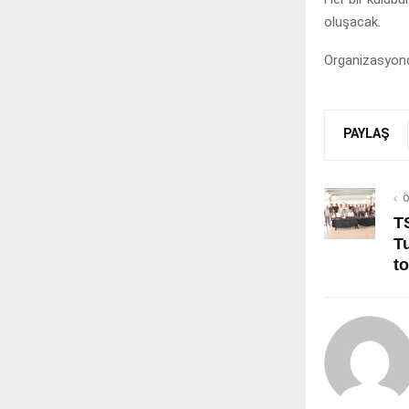
oluşacak.
Organizasyond
PAYLAŞ
Ö
T
T
to