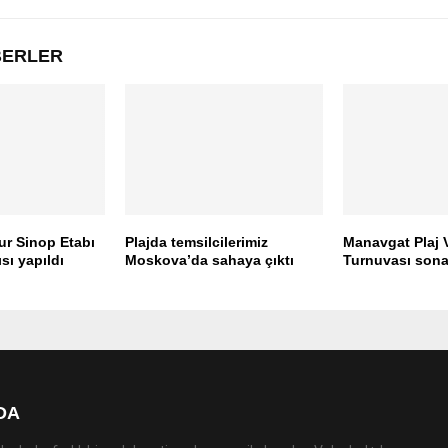
ABERLER
ur Sinop Etabı
Plajda temsilcilerimiz
Manavgat Plaj 
sı yapıldı
Moskova’da sahaya çıktı
Turnuvası sona
DA