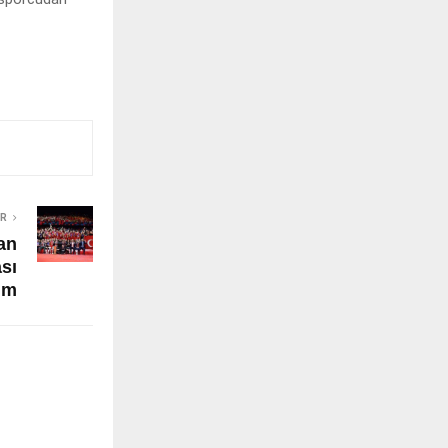
ER
dan
sı
im