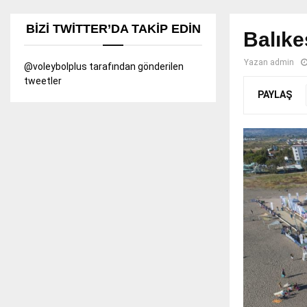
BIZI TWITTER’DA TAKIP EDIN
Balıke
Yazan
admin
@voleybolplus tarafından gönderilen
tweetler
PAYLAŞ