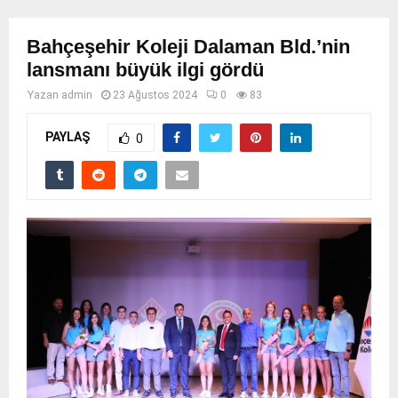
Bahçeşehir Koleji Dalaman Bld.’nin
lansmanı büyük ilgi gördü
Yazan
admin
23 Ağustos 2024
0
83
PAYLAŞ
0