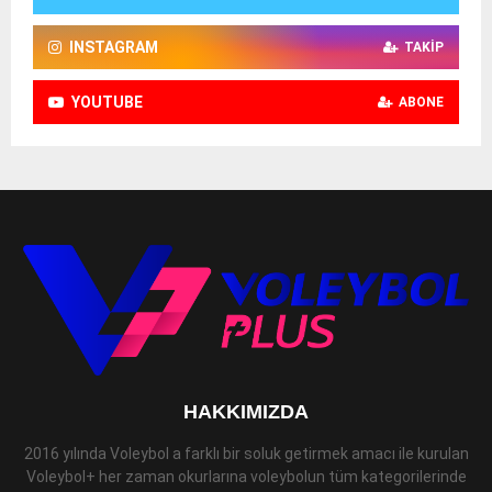
INSTAGRAM
TAKIP
YOUTUBE
ABONE
HAKKIMIZDA
2016 yılında Voleybol a farklı bir soluk getirmek amacı ile kurulan
Voleybol+ her zaman okurlarına voleybolun tüm kategorilerinde