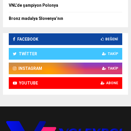
VNL’de şampiyon Polonya
Bronz madalya Slovenya’nın
FACEBOOK
BEĞENI
TWITTER
TAKIP
INSTAGRAM
TAKIP
YOUTUBE
ABONE