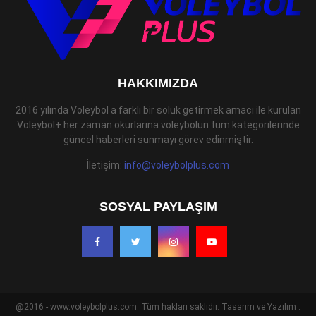
HAKKIMIZDA
2016 yılında Voleybol a farklı bir soluk getirmek amacı ile kurulan
Voleybol+ her zaman okurlarına voleybolun tüm kategorilerinde
güncel haberleri sunmayı görev edinmiştir.
İletişim:
info@voleybolplus.com
SOSYAL PAYLAŞIM
@2016 - www.voleybolplus.com. Tüm hakları saklıdır. Tasarım ve Yazılım :