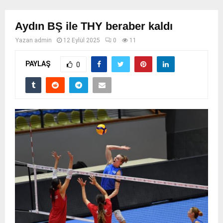
Aydın BŞ ile THY beraber kaldı
Yazan
admin
12 Eylül 2025
0
11
PAYLAŞ
0