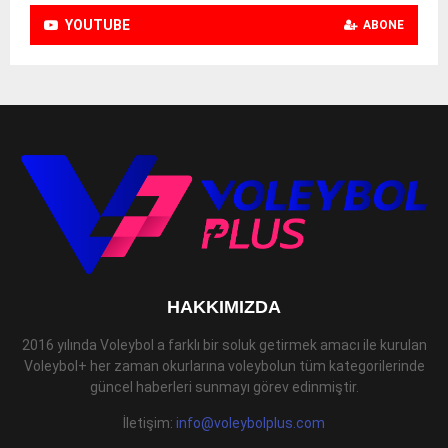
YOUTUBE
ABONE
HAKKIMIZDA
2016 yılında Voleybol a farklı bir soluk getirmek amacı ile kurulan
Voleybol+ her zaman okurlarına voleybolun tüm kategorilerinde
güncel haberleri sunmayı görev edinmiştir.
İletişim:
info@voleybolplus.com