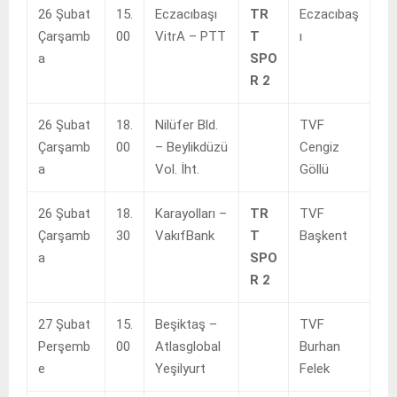
26 Şubat
15.
Eczacıbaşı
TR
Eczacıbaş
Çarşamb
00
VitrA – PTT
T
ı
a
SPO
R 2
26 Şubat
18.
Nilüfer Bld.
TVF
Çarşamb
00
– Beylikdüzü
Cengiz
a
Vol. İht.
Göllü
26 Şubat
18.
Karayolları –
TR
TVF
Çarşamb
30
VakıfBank
T
Başkent
a
SPO
R 2
27 Şubat
15.
Beşiktaş –
TVF
Perşemb
00
Atlasglobal
Burhan
e
Yeşilyurt
Felek