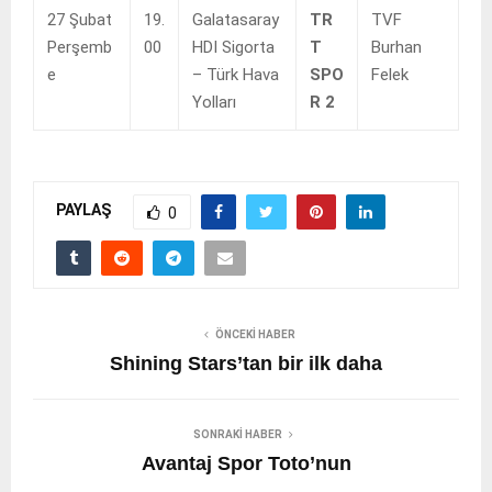
27 Şubat
19.
Galatasaray
TR
TVF
Perşemb
00
HDI Sigorta
T
Burhan
e
– Türk Hava
SPO
Felek
Yolları
R 2
PAYLAŞ
0
ÖNCEKI HABER
Shining Stars’tan bir ilk daha
SONRAKI HABER
Avantaj Spor Toto’nun