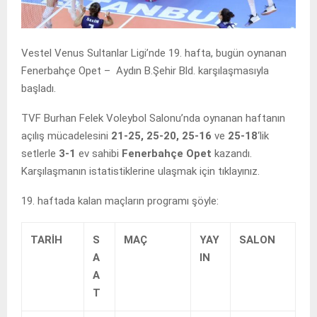
Vestel Venus Sultanlar Ligi’nde 19. hafta, bugün oynanan
Fenerbahçe Opet – Aydın B.Şehir Bld. karşılaşmasıyla
başladı.
TVF Burhan Felek Voleybol Salonu’nda oynanan haftanın
açılış mücadelesini
21-25, 25-20, 25-16
ve
25-18
‘lik
setlerle
3-1
ev sahibi
Fenerbahçe Opet
kazandı.
Karşılaşmanın istatistiklerine ulaşmak için tıklayınız.
19. haftada kalan maçların programı şöyle:
TARİH
S
MAÇ
YAY
SALON
A
IN
A
T