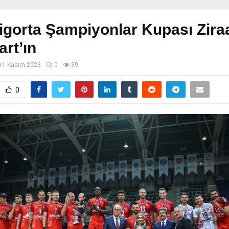
gorta Şampiyonlar Kupası Zira
rt’ın
1 Kasım 2023
0
39
0