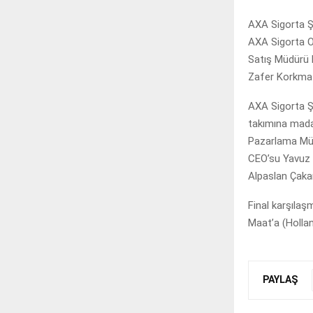
AXA Sigorta Ş
AXA Sigorta O
Satış Müdürü E
Zafer Korkmaz
AXA Sigorta Ş
takımına mada
Pazarlama Müd
CEO’su Yavuz 
Alpaslan Çakar
Final karşıla
Maat’a (Holla
PAYLAŞ