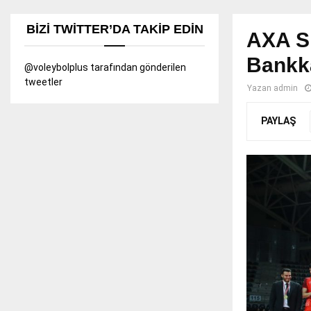
BIZI TWITTER’DA TAKIP EDIN
AXA Si
Bankka
@voleybolplus tarafından gönderilen
tweetler
Yazan
admin
PAYLAŞ