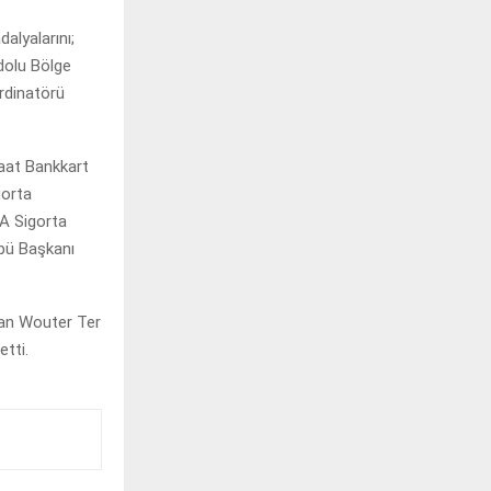
alyalarını;
dolu Bölge
ordinatörü
aat Bankkart
gorta
A Sigorta
bü Başkanı
dan Wouter Ter
tti.