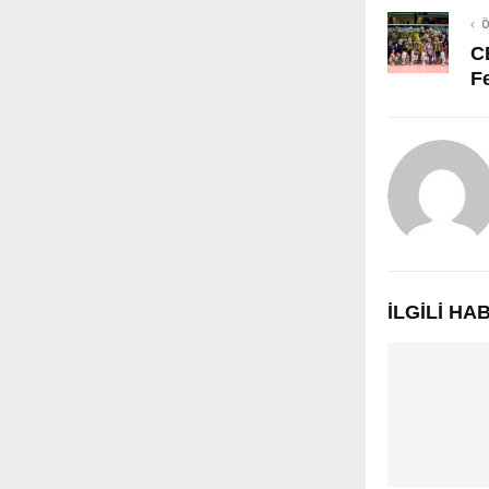
Ö
C
F
İLGILI H