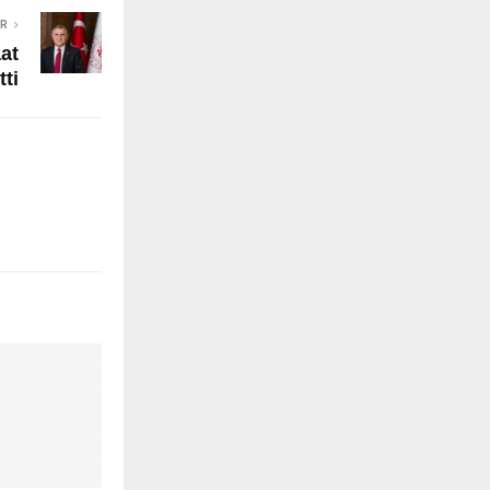
ER
at
tti