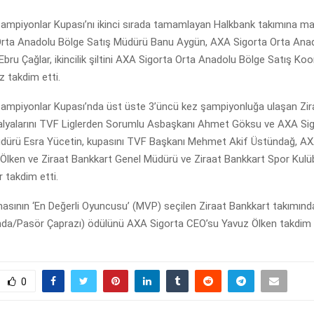
ampiyonlar Kupası’nı ikinci sırada tamamlayan Halkbank takımına mad
rta Anadolu Bölge Satış Müdürü Banu Aygün, AXA Sigorta Orta Ana
bru Çağlar, ikincilik şiltini AXA Sigorta Orta Anadolu Bölge Satış Ko
 takdim etti.
ampiyonlar Kupası’nda üst üste 3’üncü kez şampiyonluğa ulaşan Zir
lyalarını TVF Liglerden Sorumlu Asbaşkanı Ahmet Göksu ve AXA Si
ürü Esra Yücetin, kupasını TVF Başkanı Mehmet Akif Üstündağ, AX
Ölken ve Ziraat Bankkart Genel Müdürü ve Ziraat Bankkart Spor Kulü
 takdim etti.
şmasının ‘En Değerli Oyuncusu’ (MVP) seçilen Ziraat Bankkart takımın
nda/Pasör Çaprazı) ödülünü AXA Sigorta CEO’su Yavuz Ölken takdim e
0