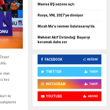
Manisa BŞ sezonu açtı
Rusya, VNL 2027’ye dönüyor
Micah Ma’a resmen Galatasaray’da
Mehmet Akif Üstündağ: Başarıyı
korumak daha zor
Ziraat
FACEBOOK
BEĞENI
uldu.
TWITTER
TAKIP
e olan
cü kez
INSTAGRAM
TAKIP
art ile
YOUTUBE
ABONE
sahiplerini