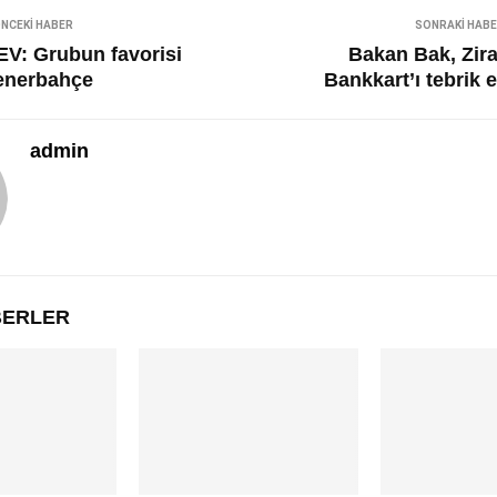
NCEKI HABER
SONRAKI HAB
EV: Grubun favorisi
Bakan Bak, Zira
enerbahçe
Bankkart’ı tebrik e
admin
ABERLER