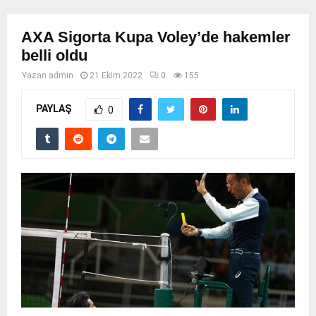
AXA Sigorta Kupa Voley’de hakemler
belli oldu
Yazan
admin
21 Ekim 2022
0
155
PAYLAŞ
0