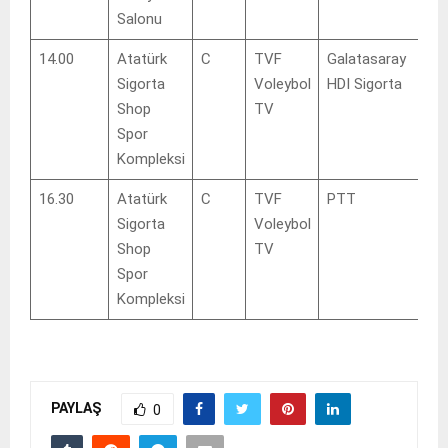
Salonu
14.00
Atatürk
C
TVF
Galatasaray
Nil
Sigorta
Voleybol
HDI Sigorta
Bel
Shop
TV
Spor
Kompleksi
16.30
Atatürk
C
TVF
PTT
Sar
Sigorta
Voleybol
Bel
Shop
TV
Spor
Kompleksi
PAYLAŞ
0