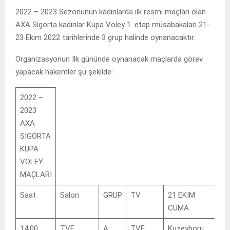
2022 – 2023 Sezonunun kadınlarda ilk resmi maçları olan
AXA Sigorta kadınlar Kupa Voley 1. etap müsabakaları 21-
23 Ekim 2022 tarihlerinde 3 grup halinde oynanacaktır.
Organizasyonun İlk gününde oynanacak maçlarda görev
yapacak hakemler şu şekilde:
2022 –
2023
AXA
SİGORTA
KUPA
VOLEY
MAÇLARI
Saat
Salon
GRUP
TV
21 EKİM
Ba
CUMA
14.00
TVF
A
TVF
Kuzeyboru
Si