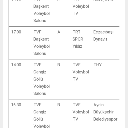
Başkent
Voleybol
Voleybol
TV
Salonu
17.00
TVF
A
TRT
Eczacıbaşı
Çu
Başkent
SPOR
Dynavit
BL
Voleybol
Yıldız
De
Salonu
14.00
TVF
B
TVF
THY
İL
Cengiz
Voleybol
Göllü
TV
Voleybol
Salonu
16.30
TVF
B
TVF
Aydın
Bo
Cengiz
Voleybol
Büyükşehir
Bel
Göllü
TV
Belediyespor
Voleybol