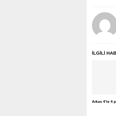
İLGILI H
Arkas 4’te 4 