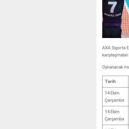
AXA Sigorta Ef
karşılaşmalar
Oynanacak maç
Tarih
14 Ekim
Çarşamba
14 Ekim
Çarşamba