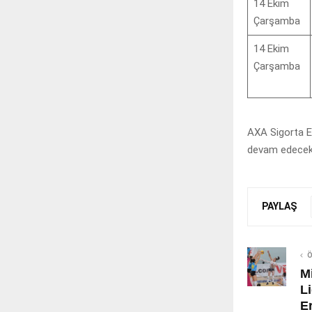
14 Ekim
Çarşamba
14 Ekim
Çarşamba
AXA Sigorta Ef
devam edecek
PAYLAŞ
Ö
M
L
E