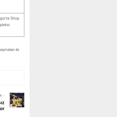
igorta Shop
leksi
aşmaları ile
ER
ız
or