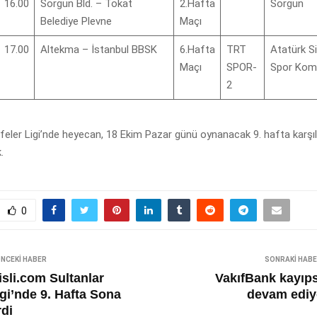
16.00
Sorgun Bld. – Tokat
2.Hafta
Sorgun
Belediye Plevne
Maçı
17.00
Altekma – İstanbul BBSK
6.Hafta
TRT
Atatürk S
Maçı
SPOR-
Spor Komp
2
eler Ligi’nde heyecan, 18 Ekim Pazar günü oynanacak 9. hafta karşıl
.
0
NCEKI HABER
SONRAKI HAB
isli.com Sultanlar
VakıfBank kayıps
igi’nde 9. Hafta Sona
devam ediy
rdi