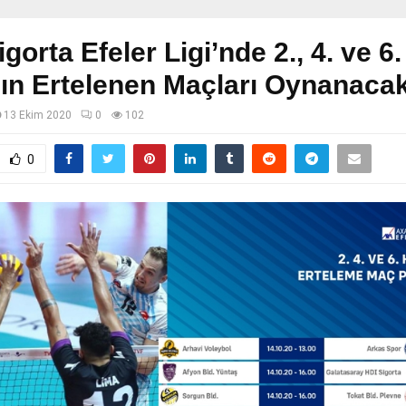
gorta Efeler Ligi’nde 2., 4. ve 6.
ın Ertelenen Maçları Oynanaca
13 Ekim 2020
0
102
0