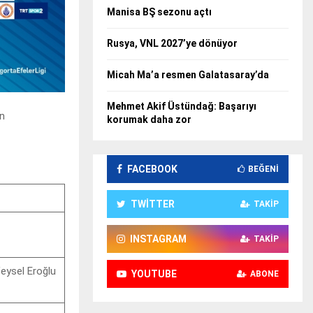
Manisa BŞ sezonu açtı
Rusya, VNL 2027’ye dönüyor
Micah Ma’a resmen Galatasaray’da
Mehmet Akif Üstündağ: Başarıyı
en
korumak daha zor
FACEBOOK
BEĞENI
TWITTER
TAKIP
INSTAGRAM
TAKIP
Veysel Eroğlu
YOUTUBE
ABONE