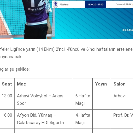
eler Ligi’nde yarın (14 Ekim) 2’nci, 4’üncü ve 6’ncı haftaların ertelen
ı oynanacak.
lar şu şekilde:
Saat
Maç
Yayın
Salon
13.00
Arhavi Voleybol – Arkas
6.Hafta
Arhavi
Spor
Maçı
16.00
Afyon Bld. Yüntaş –
4.Hafta
Prof. Dr. 
Galatasaray HDI Sigorta
Maçı