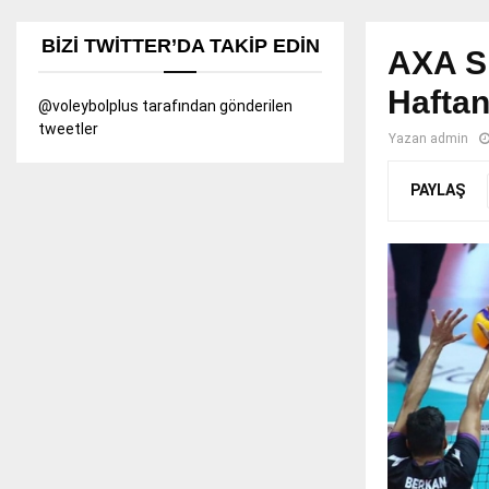
BIZI TWITTER’DA TAKIP EDIN
AXA Si
Haftan
@voleybolplus tarafından gönderilen
tweetler
Yazan
admin
PAYLAŞ