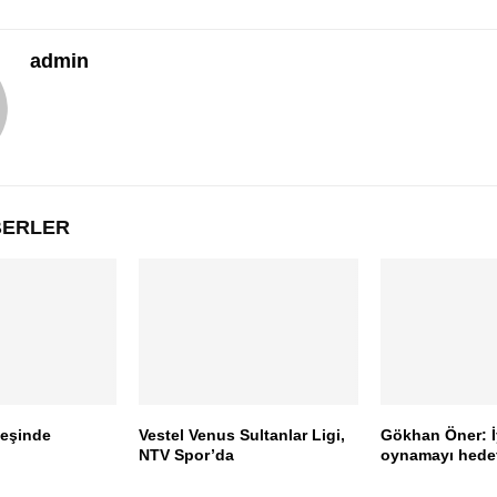
admin
ABERLER
peşinde
Vestel Venus Sultanlar Ligi,
Gökhan Öner: İ
NTV Spor’da
oynamayı hedef