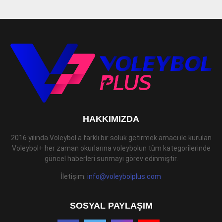
HAKKIMIZDA
2016 yılında Voleybol a farklı bir soluk getirmek amacı ile kurulan
Voleybol+ her zaman okurlarına voleybolun tüm kategorilerinde
güncel haberleri sunmayı görev edinmiştir.
İletişim:
info@voleybolplus.com
SOSYAL PAYLAŞIM