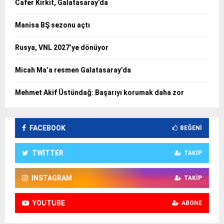
Cafer Kirkit, Galatasaray’da
Manisa BŞ sezonu açtı
Rusya, VNL 2027’ye dönüyor
Micah Ma’a resmen Galatasaray’da
Mehmet Akif Üstündağ: Başarıyı korumak daha zor
FACEBOOK
BEĞENI
TWITTER
TAKIP
INSTAGRAM
TAKIP
YOUTUBE
ABONE