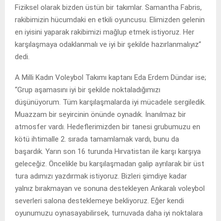
Fiziksel olarak bizden üstün bir takımlar. Samantha Fabris,
rakibimizin hücumdaki en etkili oyuncusu. Elimizden gelenin
en iyisini yaparak rakibimizi mağlup etmek istiyoruz. Her
karşılaşmaya odaklanmalı ve iyi bir şekilde hazırlanmalıyız”
dedi.
A Milli Kadın Voleybol Takımı kaptanı Eda Erdem Dündar ise;
“Grup aşamasını iyi bir şekilde noktaladığımızı
düşünüyorum. Tüm karşılaşmalarda iyi mücadele sergiledik.
Muazzam bir seyircinin önünde oynadık. İnanılmaz bir
atmosfer vardı. Hedeflerimizden bir tanesi grubumuzu en
kötü ihtimalle 2. sırada tamamlamak vardı, bunu da
başardık. Yarın son 16 turunda Hırvatistan ile karşı karşıya
geleceğiz. Öncelikle bu karşılaşmadan galip ayrılarak bir üst
tura adımızı yazdırmak istiyoruz. Bizleri şimdiye kadar
yalnız bırakmayan ve sonuna destekleyen Ankaralı voleybol
severleri salona desteklemeye bekliyoruz. Eğer kendi
oyunumuzu oynasayabilirsek, turnuvada daha iyi noktalara