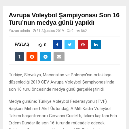
Avrupa Voleybol Şampiyonası Son 16
Turu’nun medya günü yapıldı
Yazan
admin
31 Ağustos 2019
0
862
PAYLAŞ
0
Türkiye, Slovakya, Macaristan ve Polonya’nın ortaklaşa
düzenlediği 2019 CEV Avrupa Voleybol Şampiyonası’nda
son 16 turu öncesinde medya günü gerçekleştirildi.
Medya gününe; Türkiye Voleybol Federasyonu (TVF)
Başkanı Mehmet Akif Üstündağ, A Milli Kadın Voleybol
Takımı başantrenörü Giovanni Guidetti, takım kaptanı Eda
Erdem Dündar ile son 16 turunda mücadele edecek