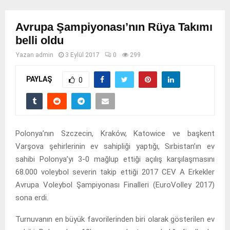
Avrupa Şampiyonası’nın Rüya Takımı
belli oldu
Yazan
admin
3 Eylül 2017
0
299
PAYLAŞ
0
Polonya’nın Szczecin, Kraków, Katowice ve başkent
Varşova şehirlerinin ev sahipliği yaptığı, Sırbistan’ın ev
sahibi Polonya’yı 3-0 mağlup ettiği açılış karşılaşmasını
68.000 voleybol severin takip ettiği 2017 CEV A Erkekler
Avrupa Voleybol Şampiyonası Finalleri (EuroVolley 2017)
sona erdi.
Turnuvanın en büyük favorilerinden biri olarak gösterilen ev