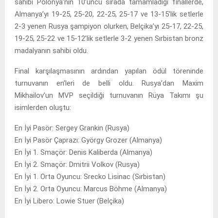
sahibi Polonya’nın 10’uncu sırada tamamladığı finallerde,
Almanya’yı 19-25, 25-20, 22-25, 25-17 ve 13-15’lik setlerle
2-3 yenen Rusya şampiyon olurken, Belçika’yı 25-17, 22-25,
19-25, 25-22 ve 15-12’lik setlerle 3-2 yenen Sırbistan bronz
madalyanın sahibi oldu.
Final karşılaşmasının ardından yapılan ödül töreninde
turnuvanın en’leri de belli oldu. Rusya’dan Maxim
Mikhailov’un MVP seçildiği turnuvanın Rüya Takımı şu
isimlerden oluştu:
En İyi Pasör: Sergey Grankin (Rusya)
En İyi Pasör Çaprazı: György Grozer (Almanya)
En İyi 1. Smaçör: Denis Kaliberda (Almanya)
En İyi 2. Smaçör: Dmitrii Volkov (Rusya)
En İyi 1. Orta Oyuncu: Srecko Lisinac (Sırbistan)
En İyi 2. Orta Oyuncu: Marcus Böhme (Almanya)
En İyi Libero: Lowie Stuer (Belçika)