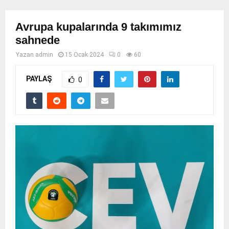
Avrupa kupalarında 9 takımımız
sahnede
Yazan
admin
15 Ocak 2024
0
60
PAYLAŞ
0