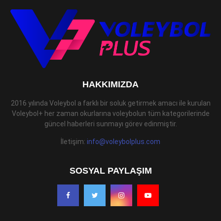
HAKKIMIZDA
2016 yılında Voleybol a farklı bir soluk getirmek amacı ile kurulan
Voleybol+ her zaman okurlarına voleybolun tüm kategorilerinde
güncel haberleri sunmayı görev edinmiştir.
İletişim:
info@voleybolplus.com
SOSYAL PAYLAŞIM