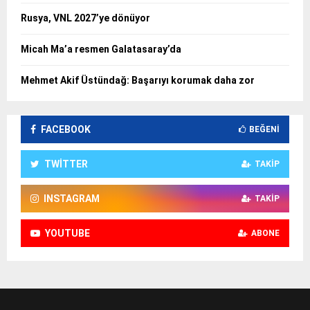
Rusya, VNL 2027’ye dönüyor
Micah Ma’a resmen Galatasaray’da
Mehmet Akif Üstündağ: Başarıyı korumak daha zor
FACEBOOK
BEĞENI
TWITTER
TAKIP
INSTAGRAM
TAKIP
YOUTUBE
ABONE