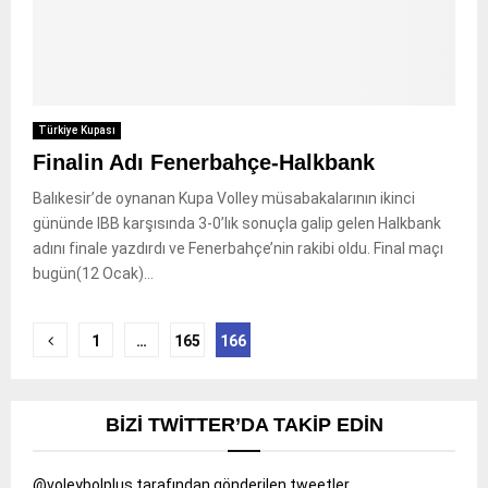
Türkiye Kupası
Finalin Adı Fenerbahçe-Halkbank
Balıkesir’de oynanan Kupa Volley müsabakalarının ikinci
gününde IBB karşısında 3-0’lık sonuçla galip gelen Halkbank
adını finale yazdırdı ve Fenerbahçe’nin rakibi oldu. Final maçı
bugün(12 Ocak)...
Yazı
1
…
165
166
sayfalandırması
BIZI TWITTER’DA TAKIP EDIN
@voleybolplus tarafından gönderilen tweetler