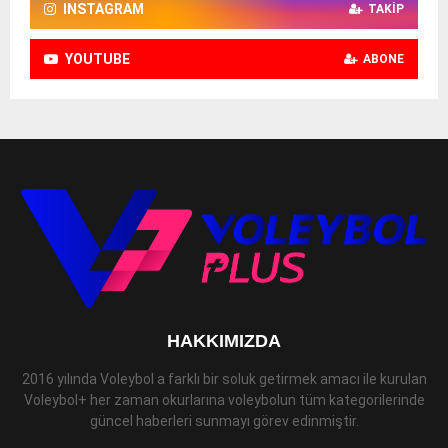
INSTAGRAM
TAKIP
YOUTUBE
ABONE
HAKKIMIZDA
2016 yılında Voleybol a farklı bir soluk getirmek amacı ile kurulan
Voleybol+ her zaman okurlarına voleybolun tüm kategorilerinde
güncel haberleri sunmayı görev edinmiştir.