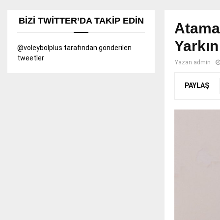
BIZI TWITTER’DA TAKIP EDIN
Ataman
Yarkın
@voleybolplus tarafından gönderilen
tweetler
Yazan
admin
PAYLAŞ