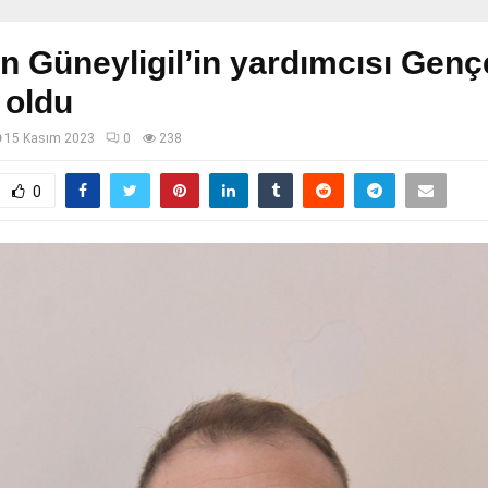
 Güneyligil’in yardımcısı Genç
 oldu
15 Kasım 2023
0
238
0