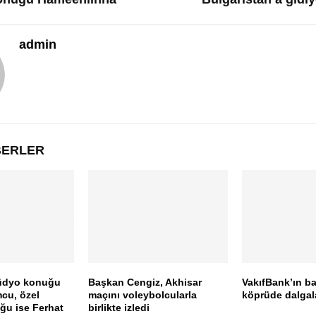
admin
ABERLER
tüdyo konuğu
Başkan Cengiz, Akhisar
VakıfBank’ın ba
cu, özel
maçını voleybolcularla
köprüde dalgal
ğu ise Ferhat
birlikte izledi