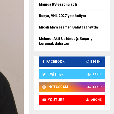
Manisa BŞ sezonu açtı
Rusya, VNL 2027’ye dönüyor
Micah Ma’a resmen Galatasaray’da
Mehmet Akif Üstündağ: Başarıyı
korumak daha zor
FACEBOOK
BEĞENI
TWITTER
TAKIP
INSTAGRAM
TAKIP
YOUTUBE
ABONE