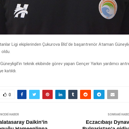
nlar Ligi ekiplerinden Çukurova Bld.’de başantrenör Ataman Güneyligi
 oldu.
üneyligil’in teknik ekibinde görev yapan Gençer Yarkın yardımcı antr
e katıldı.
0
NCEKI HABER
SONRAKI HAB
alatasaray Daikin’in
Eczacıbaşı Dynavi
onuğu Hameenlinna
Bulgaristan’a gidiy