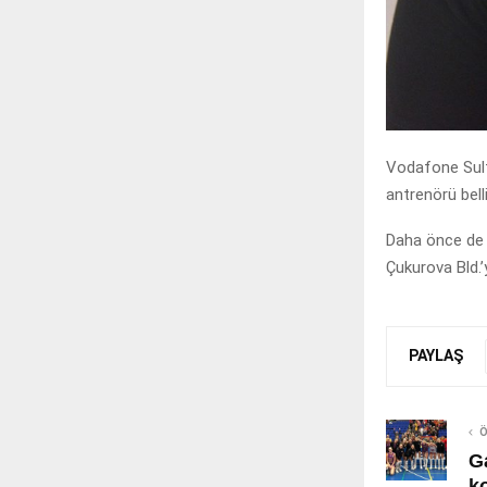
Vodafone Sulta
antrenörü belli
Daha önce de G
Çukurova Bld.’y
PAYLAŞ
Ö
G
k