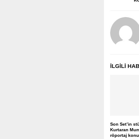
İLGILI H
Son Set’in s
Kurtaran Mum
röportaj konu