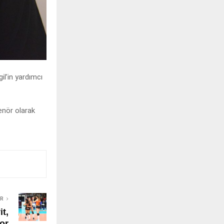
l’in yardımcı
enör olarak
ER
t,
or