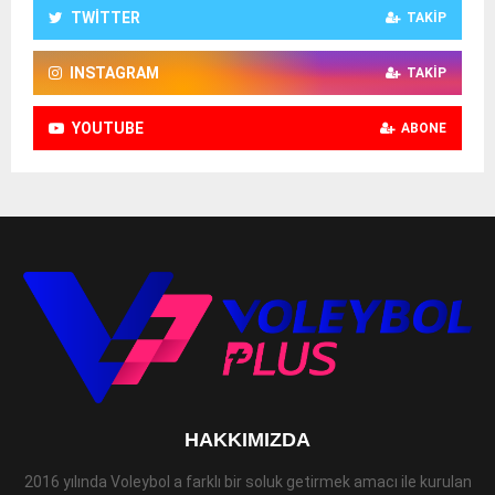
TWITTER
TAKIP
INSTAGRAM
TAKIP
YOUTUBE
ABONE
HAKKIMIZDA
2016 yılında Voleybol a farklı bir soluk getirmek amacı ile kurulan