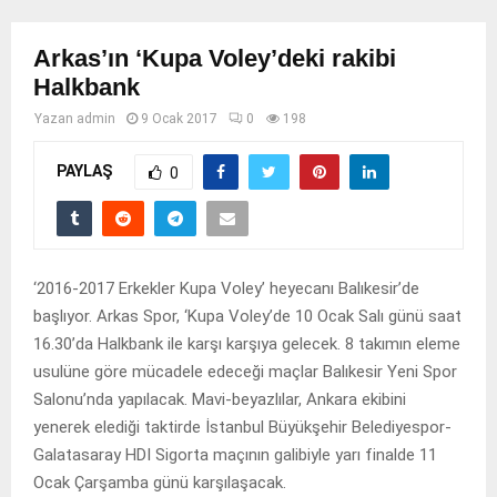
Arkas’ın ‘Kupa Voley’deki rakibi
Halkbank
Yazan
admin
9 Ocak 2017
0
198
PAYLAŞ
0
‘2016-2017 Erkekler Kupa Voley’ heyecanı Balıkesir’de
başlıyor. Arkas Spor, ‘Kupa Voley’de 10 Ocak Salı günü saat
16.30’da Halkbank ile karşı karşıya gelecek. 8 takımın eleme
usulüne göre mücadele edeceği maçlar Balıkesir Yeni Spor
Salonu’nda yapılacak. Mavi-beyazlılar, Ankara ekibini
yenerek elediği taktirde İstanbul Büyükşehir Belediyespor-
Galatasaray HDI Sigorta maçının galibiyle yarı finalde 11
Ocak Çarşamba günü karşılaşacak.