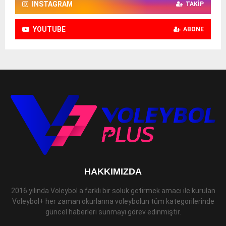
INSTAGRAM
TAKIP
YOUTUBE
ABONE
HAKKIMIZDA
2016 yılında Voleybol a farklı bir soluk getirmek amacı ile kurulan
Voleybol+ her zaman okurlarına voleybolun tüm kategorilerinde
güncel haberleri sunmayı görev edinmiştir.