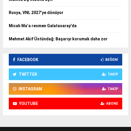
Rusya, VNL 2027’ye dönüyor
Micah Ma’a resmen Galatasaray’da
Mehmet Akif Üstündağ: Başarıyı korumak daha zor
FACEBOOK
BEĞENI
TWITTER
TAKIP
INSTAGRAM
TAKIP
YOUTUBE
ABONE