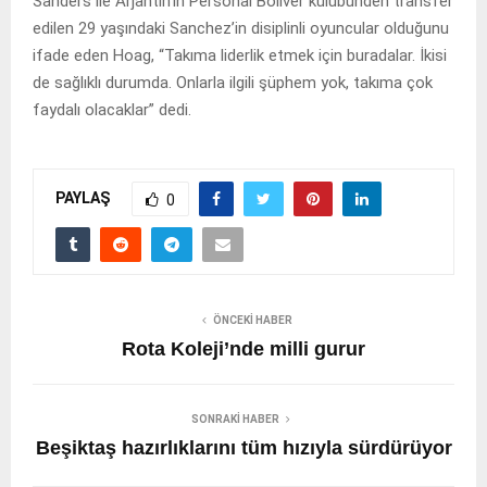
Sanders ile Arjantin’in Personal Boliver kulübünden transfer
edilen 29 yaşındaki Sanchez’in disiplinli oyuncular olduğunu
ifade eden Hoag, “Takıma liderlik etmek için buradalar. İkisi
de sağlıklı durumda. Onlarla ilgili şüphem yok, takıma çok
faydalı olacaklar” dedi.
PAYLAŞ
0
ÖNCEKI HABER
Rota Koleji’nde milli gurur
SONRAKI HABER
Beşiktaş hazırlıklarını tüm hızıyla sürdürüyor