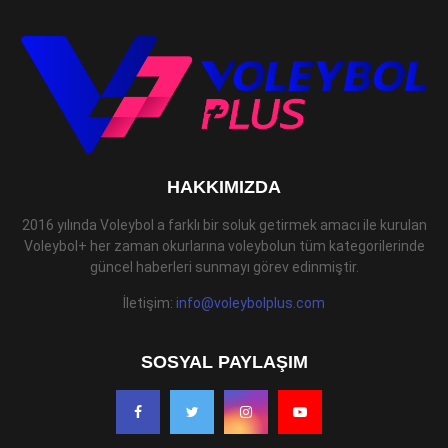
HAKKIMIZDA
2016 yılında Voleybol a farklı bir soluk getirmek amacı ile kurulan
Voleybol+ her zaman okurlarına voleybolun tüm kategorilerinde
güncel haberleri sunmayı görev edinmiştir.
İletişim:
info@voleybolplus.com
SOSYAL PAYLAŞIM