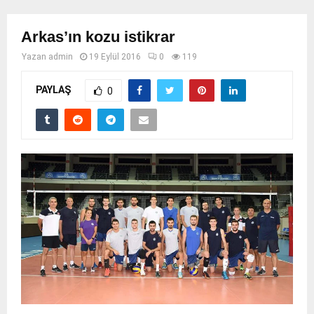
Arkas’ın kozu istikrar
Yazan
admin
19 Eylül 2016
0
119
PAYLAŞ
0