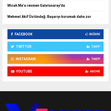
Micah Ma’a resmen Galatasaray’da
Mehmet Akif Üstündağ: Başarıyı korumak daha zor
FACEBOOK
BEĞENI
TWITTER
TAKIP
INSTAGRAM
TAKIP
YOUTUBE
ABONE