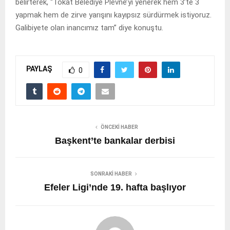
belirterek, “Tokat Belediye Plevne’yi yenerek hem 3’te 3
yapmak hem de zirve yarışını kayıpsız sürdürmek istiyoruz.
Galibiyete olan inancımız tam” diye konuştu.
PAYLAŞ
0
ÖNCEKI HABER
Başkent’te bankalar derbisi
SONRAKI HABER
Efeler Ligi’nde 19. hafta başlıyor