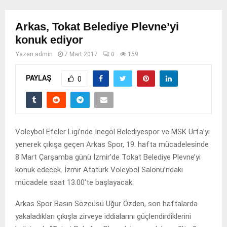
Arkas, Tokat Belediye Plevne’yi
konuk ediyor
Yazan
admin
7 Mart 2017
0
159
PAYLAŞ
0
Voleybol Efeler Ligi’nde İnegöl Belediyespor ve MSK Urfa’yı
yenerek çıkışa geçen Arkas Spor, 19. hafta mücadelesinde
8 Mart Çarşamba günü İzmir’de Tokat Belediye Plevne’yi
konuk edecek. İzmir Atatürk Voleybol Salonu’ndaki
mücadele saat 13.00’te başlayacak.
Arkas Spor Basın Sözcüsü Uğur Özden, son haftalarda
yakaladıkları çıkışla zirveye iddialarını güçlendirdiklerini