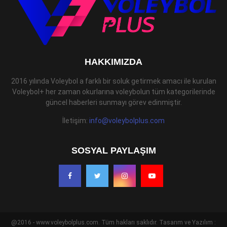
HAKKIMIZDA
2016 yılında Voleybol a farklı bir soluk getirmek amacı ile kurulan
Voleybol+ her zaman okurlarına voleybolun tüm kategorilerinde
güncel haberleri sunmayı görev edinmiştir.
İletişim:
info@voleybolplus.com
SOSYAL PAYLAŞIM
@2016 - www.voleybolplus.com. Tüm hakları saklıdır. Tasarım ve Yazılım :