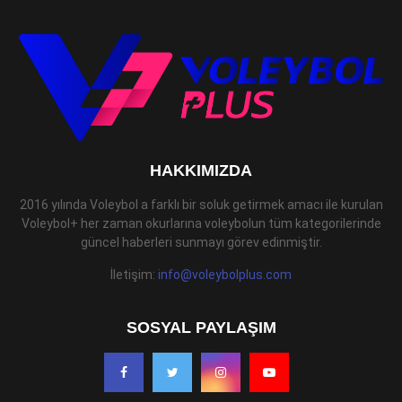
HAKKIMIZDA
2016 yılında Voleybol a farklı bir soluk getirmek amacı ile kurulan
Voleybol+ her zaman okurlarına voleybolun tüm kategorilerinde
güncel haberleri sunmayı görev edinmiştir.
İletişim:
info@voleybolplus.com
SOSYAL PAYLAŞIM