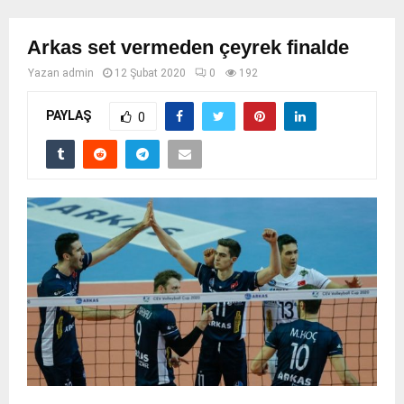
Arkas set vermeden çeyrek finalde
Yazan
admin
12 Şubat 2020
0
192
PAYLAŞ
0