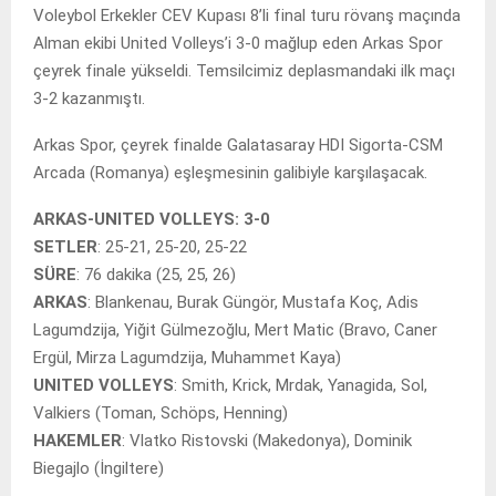
Voleybol Erkekler CEV Kupası 8’li final turu rövanş maçında
Alman ekibi United Volleys’i 3-0 mağlup eden Arkas Spor
çeyrek finale yükseldi. Temsilcimiz deplasmandaki ilk maçı
3-2 kazanmıştı.
Arkas Spor, çeyrek finalde Galatasaray HDI Sigorta-CSM
Arcada (Romanya) eşleşmesinin galibiyle karşılaşacak.
ARKAS-UNITED VOLLEYS: 3-0
SETLER
: 25-21, 25-20, 25-22
SÜRE
: 76 dakika (25, 25, 26)
ARKAS
: Blankenau, Burak Güngör, Mustafa Koç, Adis
Lagumdzija, Yiğit Gülmezoğlu, Mert Matic (Bravo, Caner
Ergül, Mirza Lagumdzija, Muhammet Kaya)
UNITED VOLLEYS
: Smith, Krick, Mrdak, Yanagida, Sol,
Valkiers (Toman, Schöps, Henning)
HAKEMLER
: Vlatko Ristovski (Makedonya), Dominik
Biegajlo (İngiltere)