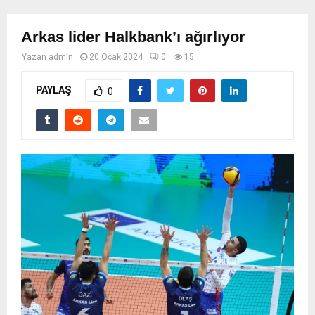
Arkas lider Halkbank’ı ağırlıyor
Yazan
admin
20 Ocak 2024
0
15
PAYLAŞ
0