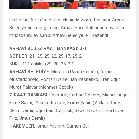
Efeler Ligi 6. Hafta mücadelesinde Ziraat Bankası, Arhavi
Belediye’nin konuğu oldu. Arhavi Spor Salonunda oynanan
mücadeleyi ev sahibi Arhavi Belediye 3-1 kazandı.
ARHAVİ BLD.-ZİRAAT BANKASI: 3-1
SETLER
: 21–25, 25-22, 25-17, 25-21
SÜRE: 111 dakika (29, 30, 25, 27)
ARHAVİ BELEDİYE
: Mustafa Ramazanoğlu, Armin
Mustadonovic, Roman Daniel, Ian Ireshenko, Eren Uğur,
Murat Palavar (Mehmet Özbek)
ZİRAAT BANKASI
: Enes Atlı, Farhad Ghaemi, Michal Finger,
Emre Savaş, Nikola Jovovic, Koray Şahin (Volkan Döne),
Selim Demir, Oğuzhan Doğruluk, Saber Kazemi, Fırat Ezel
Filiz, Ümüt Demir)
HAKEMLER
: İsmail Yıldırım, Gürhan Gül