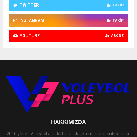
TWITTER
TAKIP
INSTAGRAM
TAKIP
YOUTUBE
ABONE
HAKKIMIZDA
2016 yılında Voleybol a farklı bir soluk getirmek amacı ile kurulan