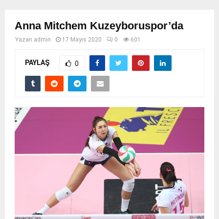
Anna Mitchem Kuzeyboruspor’da
Yazan
admin
17 Mayıs 2020
0
601
PAYLAŞ
0