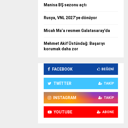
Manisa BŞ sezonu açtı
Rusya, VNL 2027’ye dönüyor
Micah Ma’a resmen Galatasaray’da
Mehmet Akif Üstündağ: Başarıyı
korumak daha zor
FACEBOOK
BEĞENI
TWITTER
TAKIP
INSTAGRAM
TAKIP
YOUTUBE
ABONE