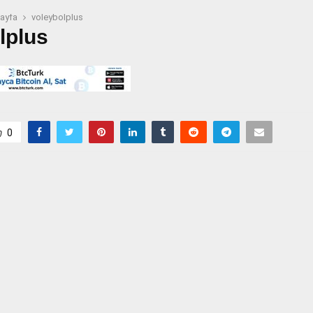
ayfa
voleybolplus
lplus
0