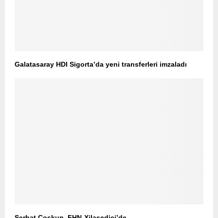
Galatasaray HDI Sigorta’da yeni transferleri imzaladı
Serhat Coşkun, FHN-Xilasedici’de