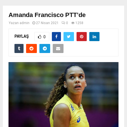
Amanda Francisco PTT’de
Yazan
admin
27 Nisan 2021
0
1258
PAYLAŞ
0