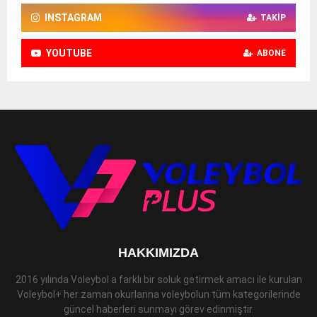
INSTAGRAM
TAKIP
YOUTUBE
ABONE
HAKKIMIZDA
2016 yılında Voleybol a farklı bir soluk getirmek amacı ile kurulan
Voleybol+ her zaman okurlarına voleybolun tüm kategorilerinde
güncel haberleri sunmayı görev edinmiştir.