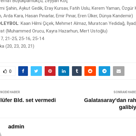
 Ferhat Büyükpamukçu, Zeyyan Koç
ilmi Şahin, Aykut Gedik, Eray Kursav, Fatih Uslu, Kerem Yaman, Özgür
, Arda Kara, Hasan Pınarlar, Emir Pınar, Eren Ülker, Dünya Kandemir)
OLEYBOL
: Kaan Hilmi Çiçek, Mehmet Almaz, Muratcan Yedidağ, İlyad
vat (Muhammed Orucu, Kayra Hazarhun, Mert Ustoğlu)
17, 21-25, 25-16, 25-14
ka (20, 23, 20, 21)
0
NCEKI HABER
SONRAKI HAB
lüfer Bld. set vermedi
Galatasaray’dan rah
galibi
admin