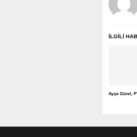
İLGILI H
Ayşe Gürel, 