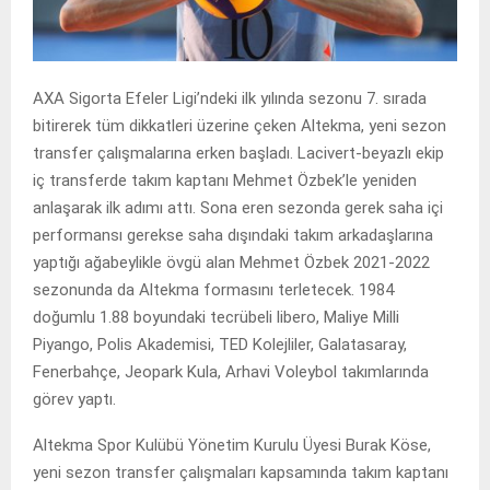
AXA Sigorta Efeler Ligi’ndeki ilk yılında sezonu 7. sırada
bitirerek tüm dikkatleri üzerine çeken Altekma, yeni sezon
transfer çalışmalarına erken başladı. Lacivert-beyazlı ekip
iç transferde takım kaptanı Mehmet Özbek’le yeniden
anlaşarak ilk adımı attı. Sona eren sezonda gerek saha içi
performansı gerekse saha dışındaki takım arkadaşlarına
yaptığı ağabeylikle övgü alan Mehmet Özbek 2021-2022
sezonunda da Altekma formasını terletecek. 1984
doğumlu 1.88 boyundaki tecrübeli libero, Maliye Milli
Piyango, Polis Akademisi, TED Kolejliler, Galatasaray,
Fenerbahçe, Jeopark Kula, Arhavi Voleybol takımlarında
görev yaptı.
Altekma Spor Kulübü Yönetim Kurulu Üyesi Burak Köse,
yeni sezon transfer çalışmaları kapsamında takım kaptanı