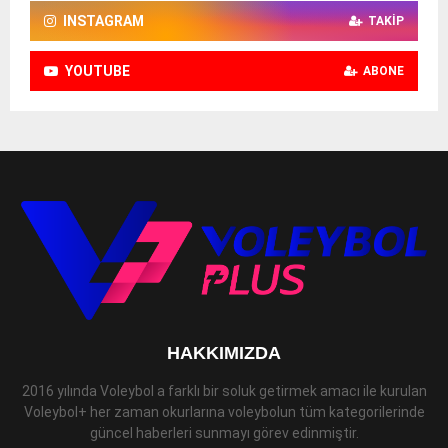
INSTAGRAM
TAKIP
YOUTUBE
ABONE
HAKKIMIZDA
2016 yılında Voleybol a farklı bir soluk getirmek amacı ile kurulan
Voleybol+ her zaman okurlarına voleybolun tüm kategorilerinde
güncel haberleri sunmayı görev edinmiştir.