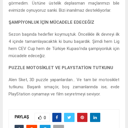
görmedim. Üstüne üstelik deplasman maçlarımızı bile
evimizde oynuyoruz sanki. Bizi inanılmaz destekliyorlar.
ŞAMPİYONLUK İÇİN MÜCADELE EDECEĞİZ
Sezon başında hedefler koymuştuk. Öncelikle ilk devreyi ilk
4 içinde tamamlayacaktık ki bunu başardık. Şimdi hem Lig
hem CEV Cup hem de Türkiye Kupası’nda şampiyonluk için
mücadele edeceğiz.
PUZZLE MOTOSİKLET VE PLAYSTATİON TUTKUNU
Alen Sket, 3D puzzle yapanlardan… Ve tam bir motosiklet
tutkunu. Başarılı smaçör, boş zamanlarında ise; evde
PlayStation oynamayı ve film seyretmeyi seviyor.
PAYLAŞ
0