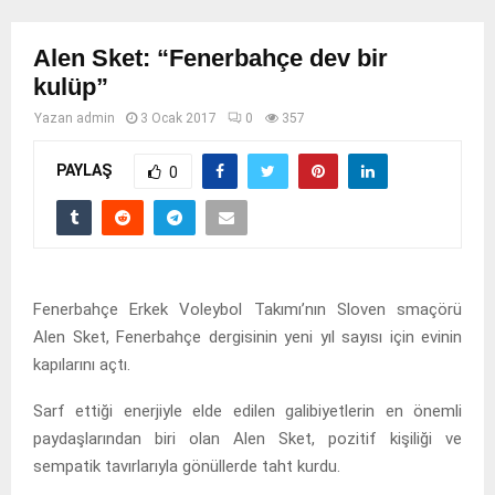
Alen Sket: “Fenerbahçe dev bir
kulüp”
Yazan
admin
3 Ocak 2017
0
357
PAYLAŞ
0
Fenerbahçe Erkek Voleybol Takımı’nın Sloven smaçörü
Alen Sket, Fenerbahçe dergisinin yeni yıl sayısı için evinin
kapılarını açtı.
Sarf ettiği enerjiyle elde edilen galibiyetlerin en önemli
paydaşlarından biri olan Alen Sket, pozitif kişiliği ve
sempatik tavırlarıyla gönüllerde taht kurdu.