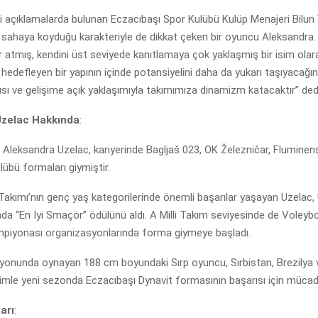
ili açıklamalarda bulunan Eczacıbaşı Spor Kulübü Kulüp Menajeri Bilun
r sahaya koyduğu karakteriyle de dikkat çeken bir oyuncu Aleksandra.
 atmış, kendini üst seviyede kanıtlamaya çok yaklaşmış bir isim olar
edefleyen bir yapının içinde potansiyelini daha da yukarı taşıyacağın
sı ve gelişime açık yaklaşımıyla takımımıza dinamizm katacaktır” ded
Uzelac Hakkında
:
Aleksandra Uzelac, kariyerinde Bagljaš 023, OK Železničar, Fluminen
übü formaları giymiştir.
i Takımı’nın genç yaş kategorilerinde önemli başarılar yaşayan Uzelac
a “En İyi Smaçör” ödülünü aldı. A Milli Takım seviyesinde de Voleybol 
piyonası organizasyonlarında forma giymeye başladı.
onunda oynayan 188 cm boyundaki Sırp oyuncu, Sırbistan, Brezilya v
imle yeni sezonda Eczacıbaşı Dynavit formasının başarısı için mücad
arı
: