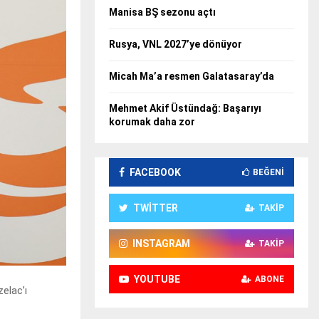
Manisa BŞ sezonu açtı
Rusya, VNL 2027’ye dönüyor
Micah Ma’a resmen Galatasaray’da
Mehmet Akif Üstündağ: Başarıyı
korumak daha zor
FACEBOOK
BEĞENI
TWITTER
TAKIP
INSTAGRAM
TAKIP
YOUTUBE
ABONE
elac’ı