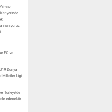
 Yılmaz:
 Kariyerinde
ak,
a inanıyoruz.
i.
se FC ve
, U19 Dünya
Milletler Ligi
e Türkiye’de
ele edecektir.