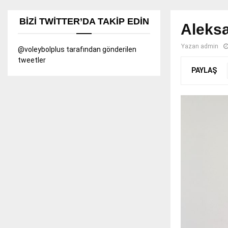
BIZI TWITTER’DA TAKIP EDIN
Aleksa
Yazan
admin
@voleybolplus tarafından gönderilen
tweetler
PAYLAŞ