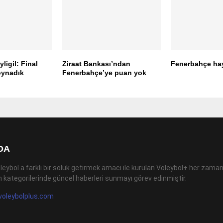
igil: Final
Ziraat Bankası’ndan
Fenerbahçe ha
 oynadık
Fenerbahçe’ye puan yok
DA
leybol a farklı bir soluk getirmek amacı ile kurulan Voleybol+ her zaman
 kategorilerinde güncel haberleri sunmayı görev edinmiştir.
voleybolplus.com