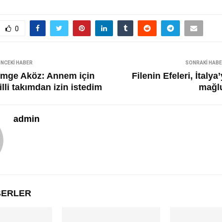
0
NCEKI HABER
SONRAKI HAB
imge Aköz: Annem için
Filenin Efeleri, İtalya
lli takımdan izin istedim
mağl
admin
ABERLER