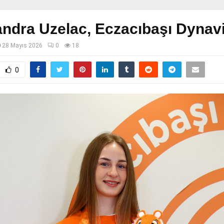
ndra Uzelac, Eczacıbaşı Dynavi
28 Mayıs 2026
0
18
0