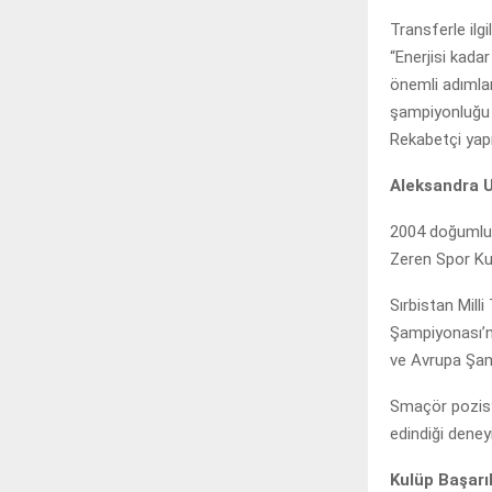
Transferle ilg
“Enerjisi kada
önemli adımlar
şampiyonluğu h
Rekabetçi yapı
Aleksandra 
2004 doğumlu 
Zeren Spor Kul
Sırbistan Mill
Şampiyonası’nd
ve Avrupa Şam
Smaçör pozisy
edindiği deney
Kulüp Başarıl