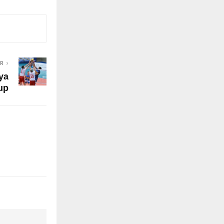
ER
’ya
up