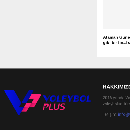
Ataman Güneyl
gibi bir final
HAKKIMIZ
2016 yılında Vo
voleybolun tüm
İletişim:
info@