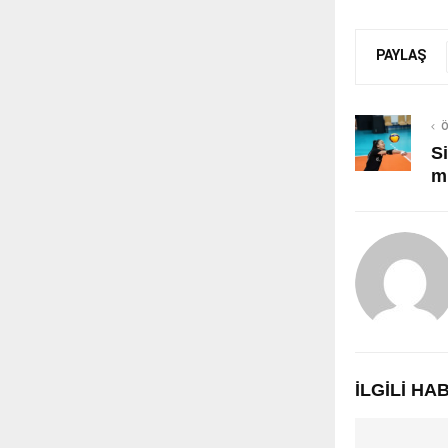
PAYLAŞ
Ö
S
mi
İLGILI H