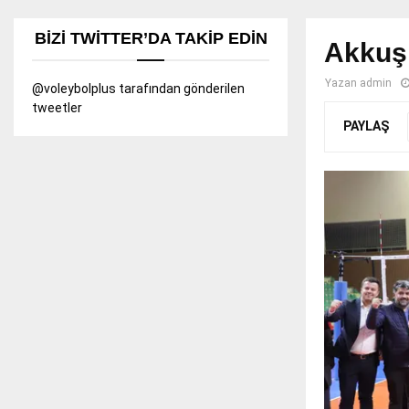
BIZI TWITTER’DA TAKIP EDIN
Akkuş 
Yazan
admin
@voleybolplus tarafından gönderilen
tweetler
PAYLAŞ