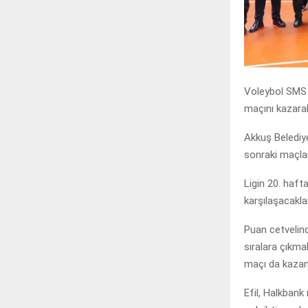
Voleybol SMS 
maçını kazarak
Akkuş Belediyes
sonraki maçlar
Ligin 20. haft
karşılaşacaklar
Puan cetvelind
sıralara çıkm
maçı da kazana
Efil, Halkbank