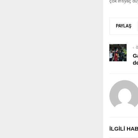
çok ihtiyaç du
PAYLAŞ
Ö
G
d
İLGILI H