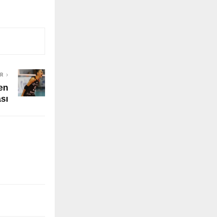
ER
en
sı