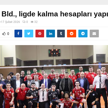
Bld., ligde kalma hesapları yap
17 Şubat 2026
0
32
0