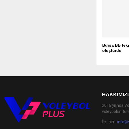
Bursa BB tek
oluşturdu
HAKKIMIZ
2016 yılında Vo
voleybolun tüm
İletişim:
info@