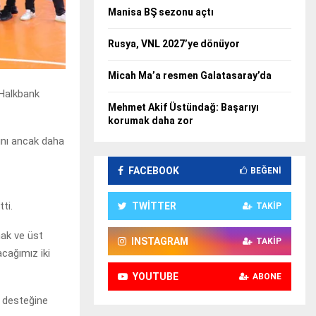
Manisa BŞ sezonu açtı
Rusya, VNL 2027’ye dönüyor
Micah Ma’a resmen Galatasaray’da
 Halkbank
Mehmet Akif Üstündağ: Başarıyı
korumak daha zor
rını ancak daha
FACEBOOK
BEĞENI
ti.
TWITTER
TAKIP
mak ve üst
INSTAGRAM
TAKIP
cağımız iki
YOUTUBE
ABONE
r desteğine