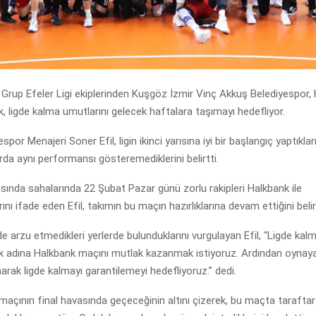
Grup Efeler Ligi ekiplerinden Kuşgöz İzmir Vinç Akkuş Belediyespor,
, ligde kalma umutlarını gelecek haftalara taşımayı hedefliyor.
por Menajeri Soner Efil, ligin ikinci yarısına iyi bir başlangıç yaptıkla
da aynı performansı gösteremediklerini belirtti.
asında sahalarında 22 Şubat Pazar günü zorlu rakipleri Halkbank ile
ını ifade eden Efil, takımın bu maçın hazırlıklarına devam ettiğini belirt
e arzu etmedikleri yerlerde bulunduklarını vurgulayan Efil, “Ligde kal
ak adına Halkbank maçını mutlak kazanmak istiyoruz. Ardından oynaya
rak ligde kalmayı garantilemeyi hedefliyoruz.” dedi.
 maçının final havasında geçeceğinin altını çizerek, bu maçta tarafta