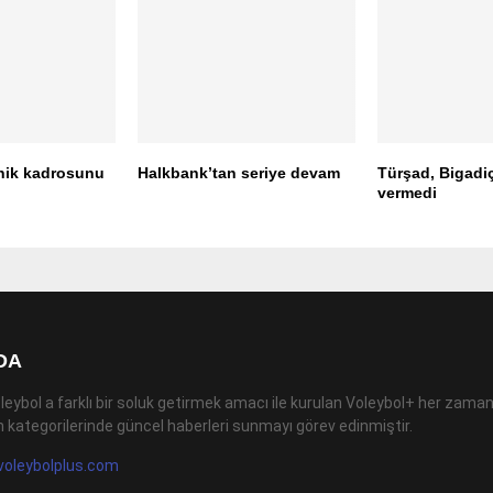
nik kadrosunu
Halkbank’tan seriye devam
Türşad, Bigadiç
vermedi
DA
leybol a farklı bir soluk getirmek amacı ile kurulan Voleybol+ her zaman
 kategorilerinde güncel haberleri sunmayı görev edinmiştir.
voleybolplus.com