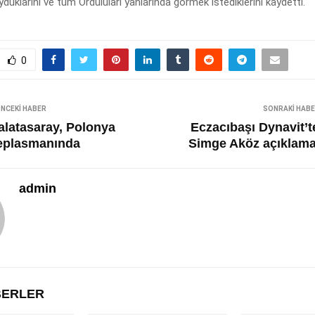
yduklarını ve tüm Orduluları yanlarında görmek istediklerini kaydetti.
0
NCEKI HABER
SONRAKI HAB
alatasaray, Polonya
Eczacıbaşı Dynavit’t
eplasmanında
Simge Aköz açıklama
admin
ABERLER