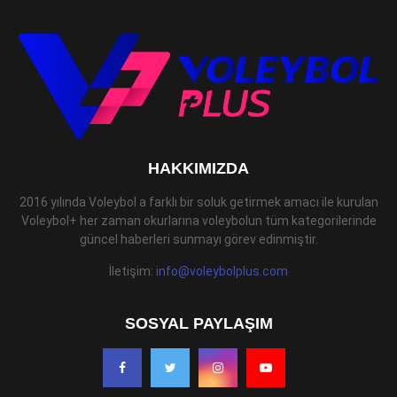
HAKKIMIZDA
2016 yılında Voleybol a farklı bir soluk getirmek amacı ile kurulan
Voleybol+ her zaman okurlarına voleybolun tüm kategorilerinde
güncel haberleri sunmayı görev edinmiştir.
İletişim:
info@voleybolplus.com
SOSYAL PAYLAŞIM