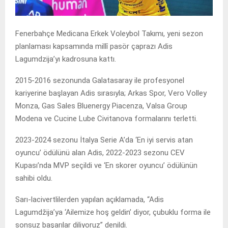
Fenerbahçe Medicana Erkek Voleybol Takımı, yeni sezon
planlaması kapsamında millî pasör çaprazı Adis
Lagumdzija’yı kadrosuna kattı.
2015-2016 sezonunda Galatasaray ile profesyonel
kariyerine başlayan Adis sırasıyla; Arkas Spor, Vero Volley
Monza, Gas Sales Bluenergy Piacenza, Valsa Group
Modena ve Cucine Lube Civitanova formalarını terletti.
2023-2024 sezonu İtalya Serie A’da ‘En iyi servis atan
oyuncu’ ödülünü alan Adis, 2022-2023 sezonu CEV
Kupası’nda MVP seçildi ve ‘En skorer oyuncu’ ödülünün
sahibi oldu.
Sarı-lacivertlilerden yapılan açıklamada, “Adis
Lagumdžija’ya ‘Ailemize hoş geldin’ diyor, çubuklu forma ile
sonsuz başarılar diliyoruz” denildi.