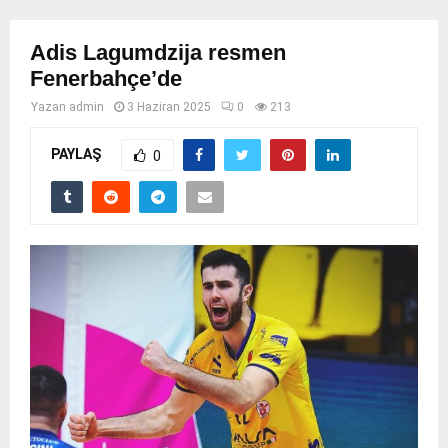
Adis Lagumdzija resmen
Fenerbahçe’de
Yazan
admin
3 Haziran 2025
0
213
PAYLAŞ
0