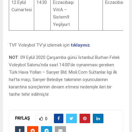
12 Eylül
14.30
Eczacıbaşı
Eczacıbaşı
Cumartesi
VitrA –
Sistem9
Yeşilyurt
TVF Voleybol TV’yi izlemek için
tıklayınız
.
NOT
: 09 Eylül 2020 Çarşamba günü İstanbul Burhan Felek
Voleybol Salonu’nda saat 14:00’de oynanması gereken
Türk Hava Yolları – Sarıyer Bld. Misli.Com Sultanlar ligi ilk
hafta maçı, Sarıyer Belediye takımının oyuncularının
karantina süreçlerinin devam etmesi nedeniyle ileri bir
tarihe tehir edilmiştir.
PAYLAŞ
0