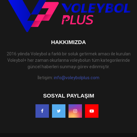
HAKKIMIZDA
2016 yılında Voleybol a farklı bir soluk getirmek amacı ile kurulan
Voleybol+ her zaman okurlarına voleybolun tüm kategorilerinde
güncel haberleri sunmayı görev edinmiştir.
İletişim:
info@voleybolplus.com
SOSYAL PAYLAŞIM