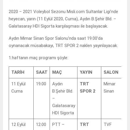
2020 – 2021 Voleybol Sezonu Misli.com Sultanlar Ligi’nde
heyecan, yarın (11 Eylül 2020, Cuma), Aydın B.Şehir Bld. –
Galatasaray HDI Sigorta karşılaşması ile başlayacak.
Aydın Mimar Sinan Spor Salonu’nda saat 19.00’da
oynanacak müsabakayı, TRT SPOR 2 naklen yayınlayacak.
1.haftanın maç programı şöyle:
TARİH
SAAT
MAÇ
YAYIN
SALON
11 Eylül
19.00
Aydın
TRT
Mimar
Cuma
B.Şehir Bld.
SPOR 2
Sinan
–
Galatasaray
HDI Sigorta
12 Eylül
12.00
PTT –
TRT
TVF