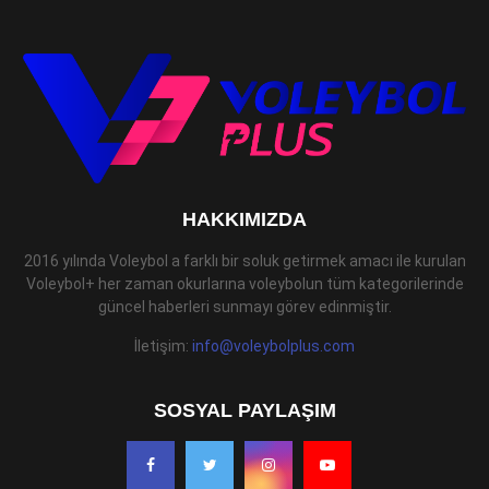
HAKKIMIZDA
2016 yılında Voleybol a farklı bir soluk getirmek amacı ile kurulan
Voleybol+ her zaman okurlarına voleybolun tüm kategorilerinde
güncel haberleri sunmayı görev edinmiştir.
İletişim:
info@voleybolplus.com
SOSYAL PAYLAŞIM