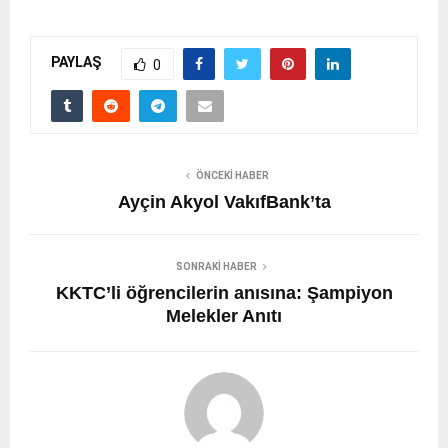
PAYLAŞ
0
ÖNCEKI HABER
Ayçin Akyol VakıfBank’ta
SONRAKI HABER
KKTC’li öğrencilerin anısına: Şampiyon
Melekler Anıtı