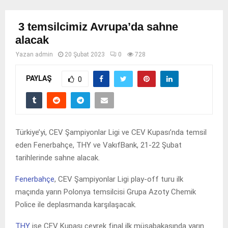
3 temsilcimiz Avrupa’da sahne
alacak
Yazan
admin
20 Şubat 2023
0
728
PAYLAŞ
0
Türkiye’yi, CEV Şampiyonlar Ligi ve CEV Kupası’nda temsil
eden Fenerbahçe, THY ve VakıfBank, 21-22 Şubat
tarihlerinde sahne alacak.
Fenerbahçe
, CEV Şampiyonlar Ligi play-off turu ilk
maçında yarın Polonya temsilcisi Grupa Azoty Chemik
Police ile deplasmanda karşılaşacak.
THY
ise CEV Kupası çeyrek final ilk müsabakasında yarın