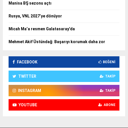
Manisa BŞ sezonu açtı
Rusya, VNL 2027’ye dönüyor
Micah Ma’a resmen Galatasaray’da
Mehmet Akif Üstündağ: Başarıyı korumak daha zor
FACEBOOK
BEĞENI
TWITTER
TAKIP
INSTAGRAM
TAKIP
YOUTUBE
ABONE