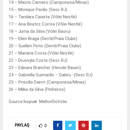
14 – Macris Carneiro (Camponesa/Minas)
15 – Monique Pavão (Sesc RJ)
16 – Tandara Caixeta (Vôlei Nestlé)
17 – Ana Beatriz Correa (Vôlei Nestlé)
18 – Juma da Silva (Vôlei Bauru)
19 – Ellen Braga (Dentil/Praia Clube)
20 – Suellen Pinto (Dentil/Praia Clube)
21 – Mariana Costa (Vôlei Nestlé)
22 – Drussyla Costa (Sesc RJ)
23 – Edinara Brancher (Hinode Baueri)
24 – Gabriella Guimarãs – Gabiru -(Sesc RJ)
25 – Priscilla Dairot (Camponesa/Minas)
26 – Milka da Silva (Pinheiros)
Source/kaynak: MelhorDoVolei
PAYLAŞ
0