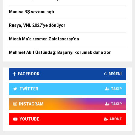
Manisa BŞ sezonu açtı
Rusya, VNL 2027’ye dönüyor
Micah Ma’a resmen Galatasaray’da
Mehmet Akif Üstündağ: Başarıyı korumak daha zor
FACEBOOK
BEĞENI
TWITTER
TAKIP
INSTAGRAM
TAKIP
YOUTUBE
ABONE