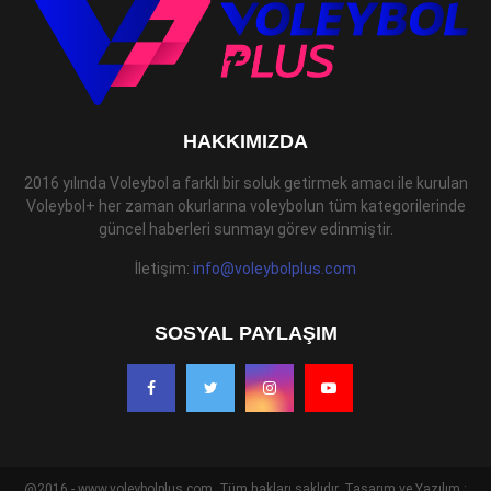
HAKKIMIZDA
2016 yılında Voleybol a farklı bir soluk getirmek amacı ile kurulan
Voleybol+ her zaman okurlarına voleybolun tüm kategorilerinde
güncel haberleri sunmayı görev edinmiştir.
İletişim:
info@voleybolplus.com
SOSYAL PAYLAŞIM
@2016 - www.voleybolplus.com. Tüm hakları saklıdır. Tasarım ve Yazılım :