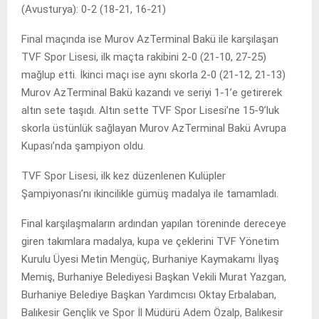
(Avusturya): 0-2 (18-21, 16-21)
Final maçında ise Murov AzTerminal Bakü ile karşılaşan
TVF Spor Lisesi, ilk maçta rakibini 2-0 (21-10, 27-25)
mağlup etti. İkinci maçı ise aynı skorla 2-0 (21-12, 21-13)
Murov AzTerminal Bakü kazandı ve seriyi 1-1’e getirerek
altın sete taşıdı. Altın sette TVF Spor Lisesi’ne 15-9’luk
skorla üstünlük sağlayan Murov AzTerminal Bakü Avrupa
Kupası’nda şampiyon oldu.
TVF Spor Lisesi, ilk kez düzenlenen Kulüpler
Şampiyonası’nı ikincilikle gümüş madalya ile tamamladı.
Final karşılaşmaların ardından yapılan töreninde dereceye
giren takımlara madalya, kupa ve çeklerini TVF Yönetim
Kurulu Üyesi Metin Mengüç, Burhaniye Kaymakamı İlyaş
Memiş, Burhaniye Belediyesi Başkan Vekili Murat Yazgan,
Burhaniye Belediye Başkan Yardımcısı Oktay Erbalaban,
Balıkesir Gençlik ve Spor İl Müdürü Adem Özalp, Balıkesir