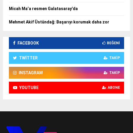
Micah Ma’a resmen Galatasaray’da
Mehmet Akif Üstündağ: Başarıyı korumak daha zor
FACEBOOK
BEĞENI
TWITTER
TAKIP
INSTAGRAM
TAKIP
YOUTUBE
ABONE