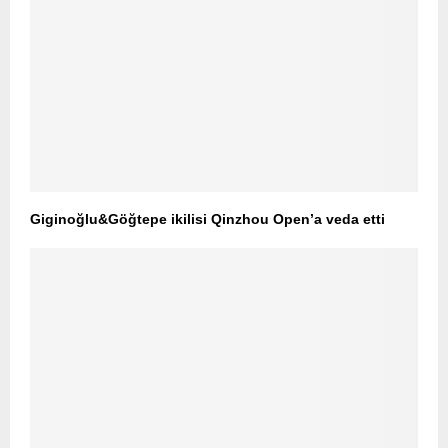
Giginoğlu&Göğtepe ikilisi Qinzhou Open’a veda etti